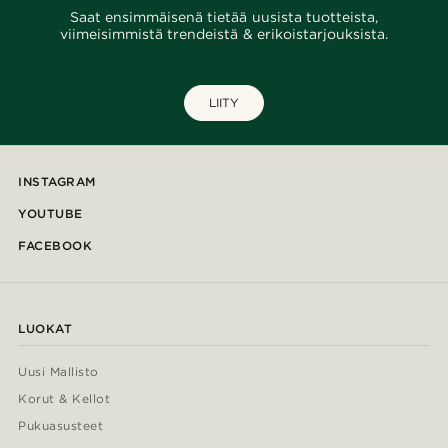
Saat ensimmäisenä tietää uusista tuotteista,
viimeisimmistä trendeistä & erikoistarjouksista.
LIITY
INSTAGRAM
YOUTUBE
FACEBOOK
LUOKAT
Uusi Mallisto
Korut & Kellot
Pukuasusteet