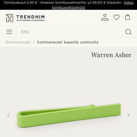
Toimituskulut
5,95 €
- ilmainen toimitusvaihtoehto yli
59,00 €
tilauksiin -
Katso
toimitusvaihtoehdot
Etsi
Solmioneulat
Solmioneulat kapeille solmioille