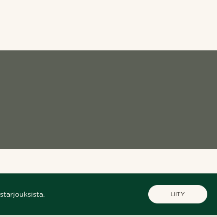
starjouksista.
LIITY