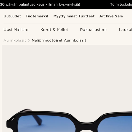
30 päivän palautusoikeus - ilman kysymyksiä!
Toimituskulu
Uutuudet
Tuotemerkit
Myydyimmät Tuotteet
Archive Sale
Uusi Mallisto
Korut & Kellot
Pukuasusteet
Lauku
Aurinkolasit
Neliönmuotoiset Aurinkolasit