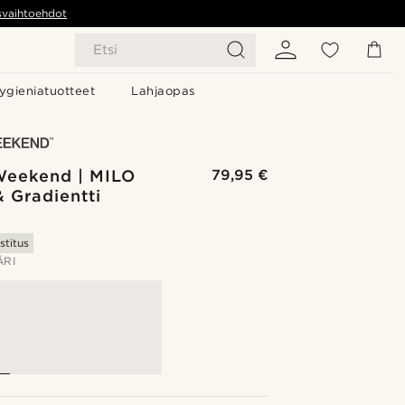
svaihtoehdot
Etsi
ygieniatuotteet
Lahjaopas
eekend | MILO
79,95 €
 Gradientti
stitus
ÄRI