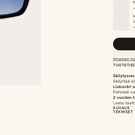
M
M
v
Ilmainen to
TUOTETIE
Säilytysra
Säilyttää si
Liukuväri 
Pehmeä val
2 vuoden 
Laatu taatt
KUVAUS
TEKNISET 