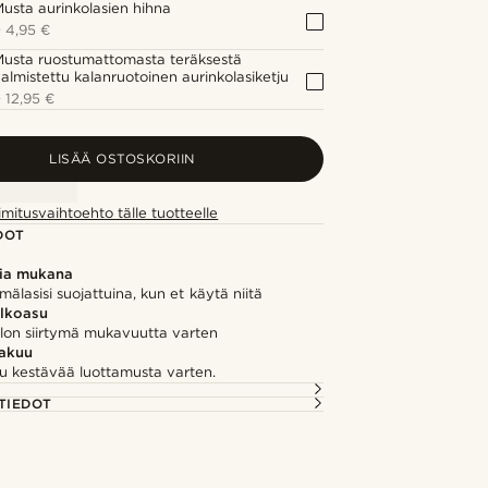
usta aurinkolasien hihna
+
4,95 €
usta ruostumattomasta teräksestä
almistettu kalanruotoinen aurinkolasiketju
+
12,95 €
LISÄÄ OSTOSKORIIN
imitusvaihtoehto tälle tuotteelle
DOT
sia mukana
lmälasisi suojattuina, kun et käytä niitä
ulkoasu
on siirtymä mukavuutta varten
takuu
u kestävää luottamusta varten.
TIEDOT