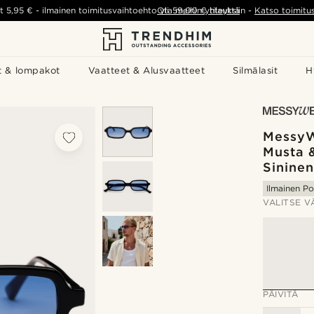
t
5,95 €
-
ilmainen toimitusvaihtoehto yli
Ota meihin yhteyttä
59,00 €
tilauksiin
-
Katso toimitu
t & lompakot
Vaatteet & Alusvaatteet
Silmälasit
H
MessyW
Musta &
Sininen
Ilmainen Po
VALITSE V
PÄIVITÄ