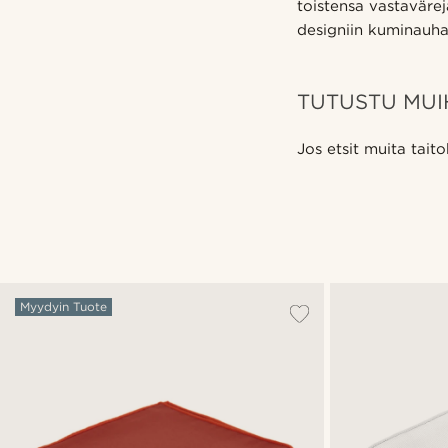
toistensa vastavärejä
designiin kuminauha
TUTUSTU MUIH
Jos etsit muita tait
Myydyin Tuote