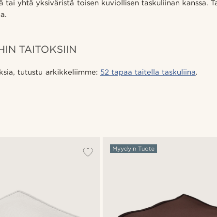
 tai yhtä yksiväristä toisen kuviollisen taskuliinan kanssa. T
a.
IN TAITOKSIIN
oksia, tutustu arkikkeliimme:
52 tapaa taitella taskuliina
.
Myydyin Tuote