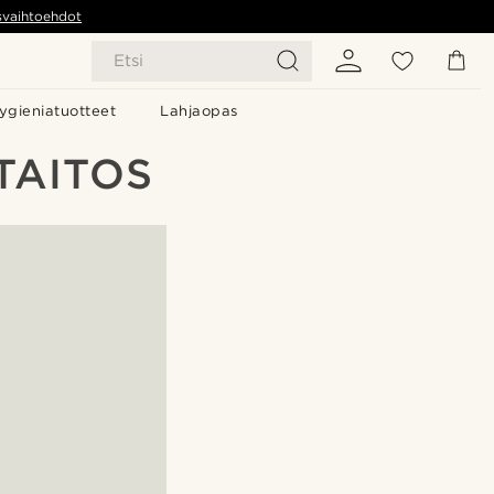
svaihtoehdot
Etsi
ygieniatuotteet
Lahjaopas
TAITOS