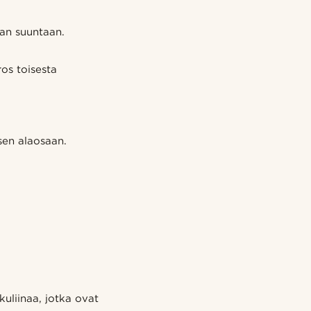
aan suuntaan.
ros toisesta
sen alaosaan.
uliinaa, jotka ovat