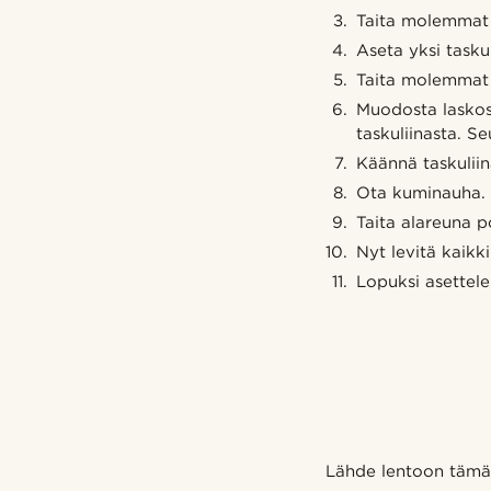
Taita molemmat 
Aseta yksi tasku
Taita molemmat n
Muodosta laskos 
taskuliinasta. S
Käännä taskuliina
Ota kuminauha.
Taita alareuna p
Nyt levitä kaikki
Lopuksi asettele
Lähde lentoon tämän 