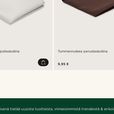
psitaskuliina
Tummanruskea perustaskuliina
9,95 €
enä tietää uusista tuotteista, viimeisimmistä trendeistä & erikoi