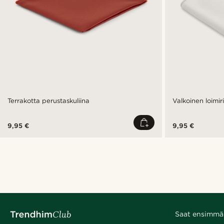
Terrakotta perustaskuliina
Valkoinen loimiri
9,95 €
9,95 €
Saat ensimmäis