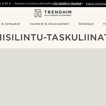
t
5,95 €
-
ilmainen toimitusvaihtoehto yli
Ota meihin yhteyttä
59,00 €
tilauksiin
-
Katso toimitu
t & lompakot
Vaatteet & Alusvaatteet
Silmälasit
H
IISILINTU-TASKULIINA