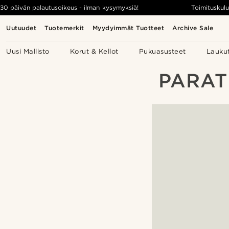
30 päivän palautusoikeus - ilman kysymyksiä!
Toimituskulu
Uutuudet
Tuotemerkit
Myydyimmät Tuotteet
Archive Sale
Uusi Mallisto
Korut & Kellot
Pukuasusteet
Lauku
PARAT