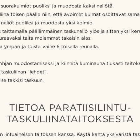
suorakulmiot puoliksi ja muodosta kaksi neliötä.
liina toisen päälle niin, että avoimet kulmat osoittavat sam
eliöt puoliksi ja muodosta yksi kolmio.
taittamalla päällimmäinen taskuneliö ylös ja sitten yksi ker
euraavaksi taita molemmat takaisin alas.
 ympäri ja toista vaihe 6 toisella reunalla.
ohjan muodostamiseksi ja kiinnitä kuminauha tiukasti taitok
 taskuliinan “lehdet”.
 se takkisi taskuun.
TIETOA PARATIISILINTU-
TASKULIINATAITOKSESTA
lintuaiheisen taitoksen kanssa. Käytä kahta yksiväristä task