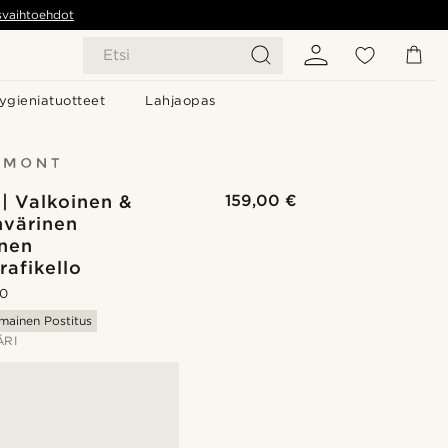
svaihtoehdot
Etsi
ygieniatuotteet
Lahjaopas
| Valkoinen &
159,00 €
värinen
inen
afikello
.0
lmainen Postitus
ÄRI