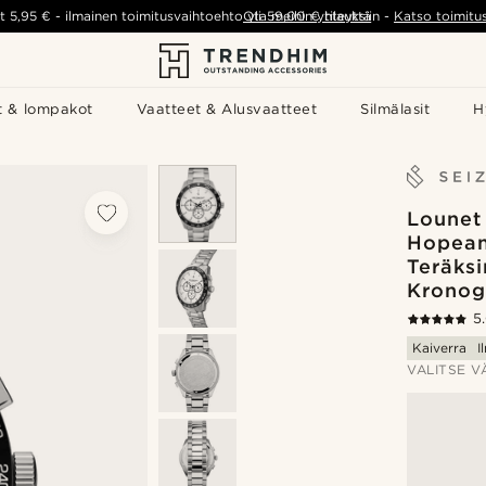
t
5,95 €
-
ilmainen toimitusvaihtoehto yli
Ota meihin yhteyttä
59,00 €
tilauksiin
-
Katso toimitu
t & lompakot
Vaatteet & Alusvaatteet
Silmälasit
H
Lounet 
Hopean
Teräks
Kronogr
5
Kaiverra
I
VALITSE V