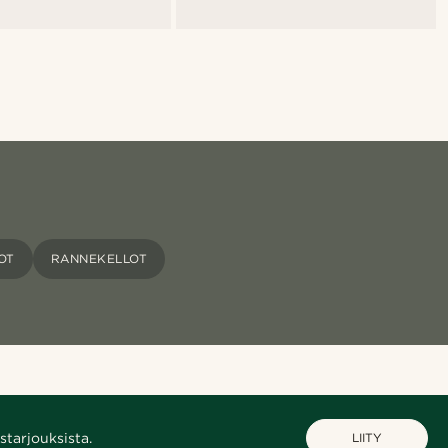
OT
RANNEKELLOT
starjouksista.
LIITY