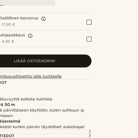
ksilöllinen kaiverrus
+
17,95 €
Lahjapakkaus
+
4,95 €
LISÄÄ OSTOSKORIIN
imitusvaihtoehto tälle tuotteelle
DOT
i
kyvyyttä kaikista kulmista
vä 50 m
ä päivittäiseen käyttöön, kuten suihkuun ja
miseen
ärjestelmä
keästi kunkin päivän täydelliset aukioloajat
TIEDOT