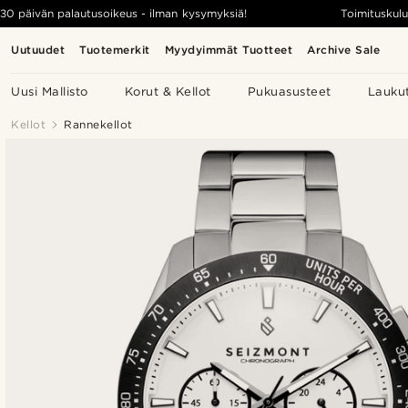
30 päivän palautusoikeus - ilman kysymyksiä!
Toimituskulu
Uutuudet
Tuotemerkit
Myydyimmät Tuotteet
Archive Sale
Uusi Mallisto
Korut & Kellot
Pukuasusteet
Lauku
Kellot
Rannekellot