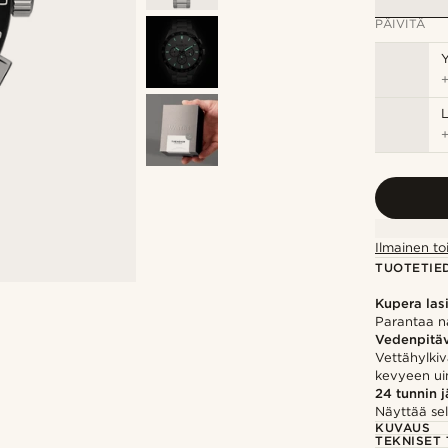
PÄIVITÄ
Y
Ilmainen to
TUOTETIE
Kupera las
Parantaa nä
Vedenpitä
Vettähylkiv
kevyeen ui
24 tunnin j
Näyttää sel
KUVAUS
TEKNISET 