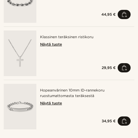
44,95 €
Klassinen teräksinen ristikoru
Näytä tuote
29,95 €
Hopeanvärinen 10mm ID-rannekoru
ruostumattomasta teräksestä
Näytä tuote
34,95 €
Osta tyyli
O