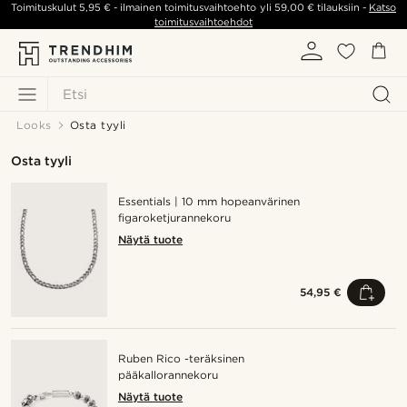
Toimituskulut
5,95 €
- ilmainen toimitusvaihtoehto yli
59,00 €
tilauksiin -
Katso
toimitusvaihtoehdot
Etsi
Looks
Osta tyyli
Osta tyyli
Essentials | 10 mm hopeanvärinen
figaroketjurannekoru
Näytä tuote
54,95 €
Ruben Rico -teräksinen
pääkallorannekoru
Näytä tuote