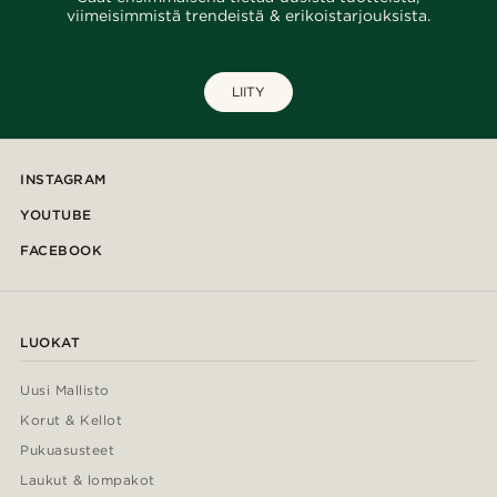
viimeisimmistä trendeistä & erikoistarjouksista.
LIITY
INSTAGRAM
YOUTUBE
FACEBOOK
LUOKAT
Uusi Mallisto
Korut & Kellot
Pukuasusteet
Laukut & lompakot