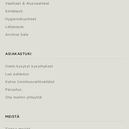
Vaatteet & Alusvaatteet
Silmälasit
Hygieniatuotteet
Lahjaopas
Archive Sale
ASIAKASTUKI
Usein kysytyt kysymykset
Luo palautus
Katso toimitusvaihtoehdot
Peruutus
Ota meihin yhteyttä
MEISTÄ
Tietoa meistä