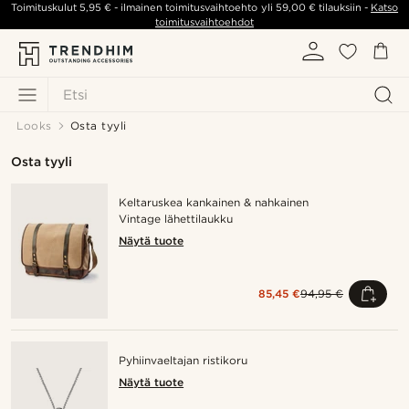
Toimituskulut
5,95 €
- ilmainen toimitusvaihtoehto yli
59,00 €
tilauksiin -
Katso
toimitusvaihtoehdot
Etsi
Looks
Osta tyyli
Osta tyyli
Keltaruskea kankainen & nahkainen
Vintage lähettilaukku
Näytä tuote
85,45 €
94,95 €
Pyhiinvaeltajan ristikoru
Näytä tuote