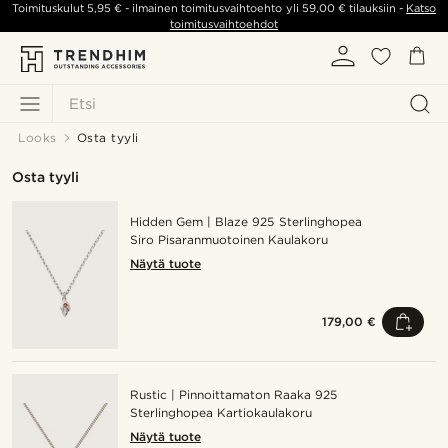
Toimituskulut
5,95 €
- ilmainen toimitusvaihtoehto yli
59,00 €
tilauksiin -
Katso
toimitusvaihtoehdot
Etsi
Looks
Osta tyyli
Osta tyyli
Hidden Gem | Blaze 925 Sterlinghopea
Siro Pisaranmuotoinen Kaulakoru
Näytä tuote
179,00 €
Rustic | Pinnoittamaton Raaka 925
Sterlinghopea Kartiokaulakoru
Näytä tuote