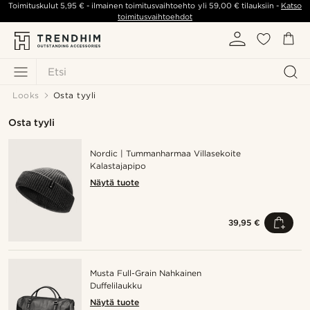
Toimituskulut
5,95 €
- ilmainen toimitusvaihtoehto yli
59,00 €
tilauksiin -
Katso
toimitusvaihtoehdot
Etsi
Looks
Osta tyyli
Osta tyyli
Nordic | Tummanharmaa Villasekoite
Kalastajapipo
Näytä tuote
39,95 €
Musta Full-Grain Nahkainen
Duffelilaukku
Näytä tuote