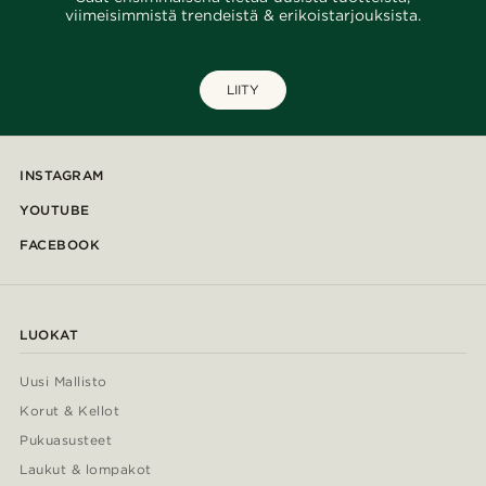
viimeisimmistä trendeistä & erikoistarjouksista.
LIITY
INSTAGRAM
YOUTUBE
FACEBOOK
LUOKAT
Uusi Mallisto
Korut & Kellot
Pukuasusteet
Laukut & lompakot