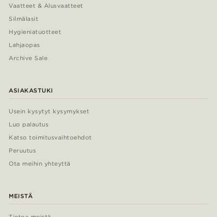
Vaatteet & Alusvaatteet
Silmälasit
Hygieniatuotteet
Lahjaopas
Archive Sale
ASIAKASTUKI
Usein kysytyt kysymykset
Luo palautus
Katso toimitusvaihtoehdot
Peruutus
Ota meihin yhteyttä
MEISTÄ
Tietoa meistä