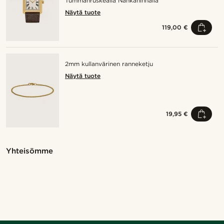
Tummanruskealla Nahkahihnalla
Näytä tuote
119,00 €
2mm kullanvärinen ranneketju
Näytä tuote
19,95 €
Osta tyyli
Osta tyyli
Osta tyyli
Osta tyyli
Osta tyyli
Osta tyyli
Osta tyyli
Osta tyyli
Osta tyyli
Osta tyyli
Yhteisömme
Osta tyyli
Osta tyyli
Osta tyyli
Osta tyyli
Osta tyyli
Osta tyyli
Osta tyyli
Osta tyyli
Osta tyyli
Osta tyyli
@jaimedeelgado
@kentvpham
@jaimedeelgado
@Olivergeorgems
@daniigarciia01
@seb_reyneke_
@daniigarciia01
@seb_reyneke_
@seb_reyneke_
@artigas_omar
@muki_mmm
@juliusgod
@pabloceazar
@pabloceazar
@stefanjohnturner
@gianlucca_franco11
@marcossapere
@muki_mmm
@_pedropinto25