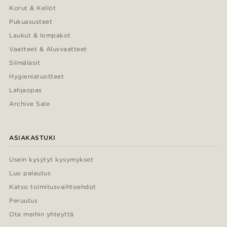
Korut & Kellot
Pukuasusteet
Laukut & lompakot
Vaatteet & Alusvaatteet
Silmälasit
Hygieniatuotteet
Lahjaopas
Archive Sale
ASIAKASTUKI
Usein kysytyt kysymykset
Luo palautus
Katso toimitusvaihtoehdot
Peruutus
Ota meihin yhteyttä