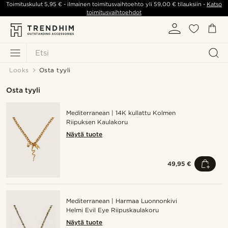
Toimituskulut
5,95 €
- ilmainen toimitusvaihtoehto yli
59,00 €
tilauksiin -
Katso
toimitusvaihtoehdot
Etsi
Looks
Osta tyyli
Osta tyyli
Mediterranean | 14K kullattu Kolmen
Riipuksen Kaulakoru
Näytä tuote
49,95 €
Mediterranean | Harmaa Luonnonkivi
Helmi Evil Eye Riipuskaulakoru
Näytä tuote