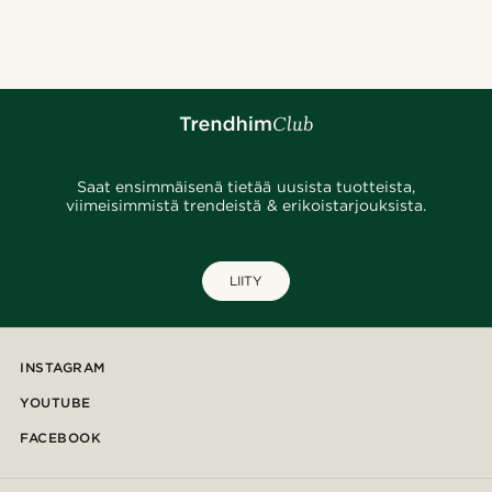
@pabloceazar
@josephxbass
@pabloceazar
@daniigarciia01
@seb_reyneke_
@hircano_soares
@alessandro_casiglia
@marcossapere
@alessandro_casiglia
Saat ensimmäisenä tietää uusista tuotteista,
viimeisimmistä trendeistä & erikoistarjouksista.
LIITY
INSTAGRAM
YOUTUBE
FACEBOOK