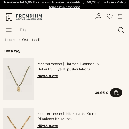
Toimituskulut
5,95 €
- ilmainen toimitusvaihtoehto yli
59,00 €
tilauksiin -
Katso
toimitusvaihtoehdot
Etsi
Looks
Osta tyyli
Osta tyyli
Mediterranean | Harmaa Luonnonkivi
Helmi Evil Eye Riipuskaulakoru
Näytä tuote
39,95 €
Mediterranean | 14K kullattu Kolmen
Riipuksen Kaulakoru
Näytä tuote