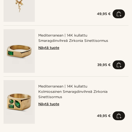
49,95 €
Mediterranean | 14K kullattu
Smaragdinvihreä Zirkonia Sinettisormus
Näytä tuote
39,95 €
Mediterranean | 14K kullattu
Kolmiosainen Smaragdinvihreä Zirkonia
Sinettisormus
Näytä tuote
49,95 €
Osta tyyli
O