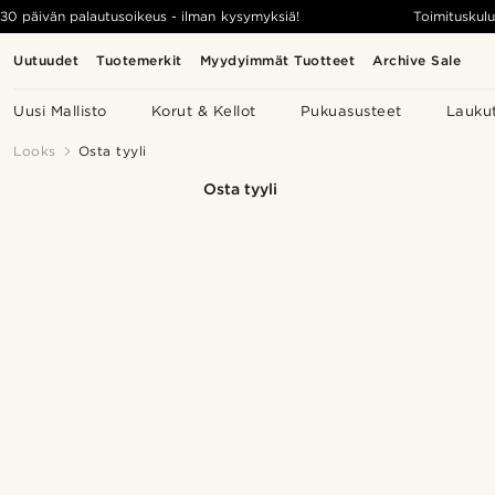
30 päivän palautusoikeus - ilman kysymyksiä!
Toimituskulu
Uutuudet
Tuotemerkit
Myydyimmät Tuotteet
Archive Sale
Uusi Mallisto
Korut & Kellot
Pukuasusteet
Lauku
Looks
Osta tyyli
Osta tyyli