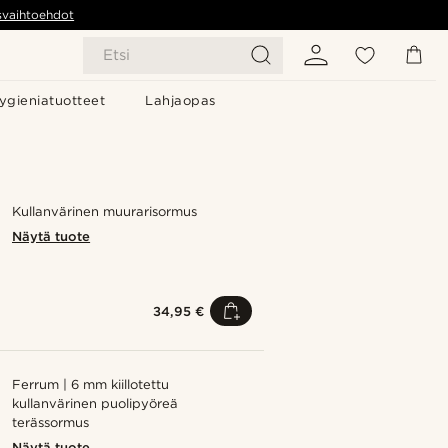
svaihtoehdot
Etsi
ygieniatuotteet
Lahjaopas
Kullanvärinen muurarisormus
Näytä tuote
34,95 €
Ferrum | 6 mm kiillotettu
kullanvärinen puolipyöreä
terässormus
Näytä tuote