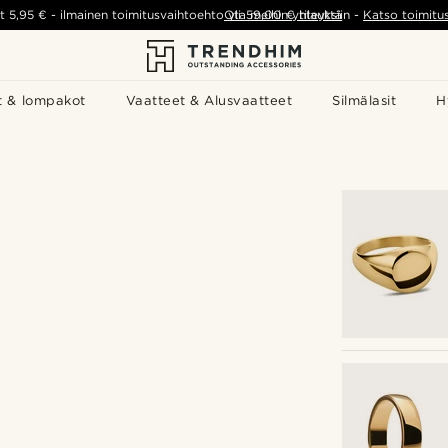
t
5,95 €
-
ilmainen toimitusvaihtoehto yli
Ota meihin yhteyttä
59,00 €
tilauksiin
-
Katso toimitu
t & lompakot
Vaatteet & Alusvaatteet
Silmälasit
H