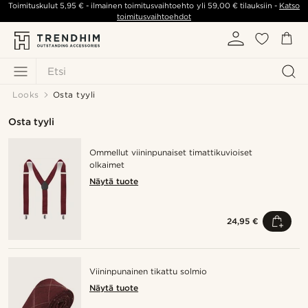
Toimituskulut
5,95 €
- ilmainen toimitusvaihtoehto yli
59,00 €
tilauksiin -
Katso
toimitusvaihtoehdot
Etsi
Looks
Osta tyyli
Osta tyyli
Ommellut viininpunaiset timattikuvioiset
olkaimet
Näytä tuote
24,95 €
Viininpunainen tikattu solmio
Näytä tuote