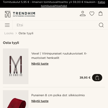
Toimituskulut
5,95 €
- ilmainen toimitusvaihtoehto yli
59,00 €
tilauksiin -
Katso
toimitusvaihtoehdot
Etsi
Looks
Osta tyyli
Osta tyyli
Vexel | Viininpunaiset ruutukuvioiset X-
muotoiset henkselit
Näytä tuote
39,95 €
Punainen 8 cm polka dot silkkisolmio
Näytä tuote