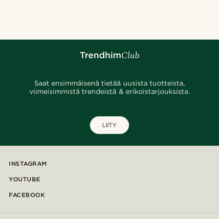
@heherayan_
@clement_foucat
@Olivergeorgems
@Olivergeorgems
@lenny.am
@artigas_omar
@marcossapere
Saat ensimmäisenä tietää uusista tuotteista,
viimeisimmistä trendeistä & erikoistarjouksista.
LIITY
INSTAGRAM
YOUTUBE
FACEBOOK