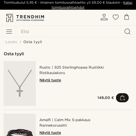
Toimituskulut
5,95 €
- ilmainen toimitusvaihtoehto yli
59,00 €
tilauksiin -
Katso
toimitusvaihtoehdot
Etsi
Looks
Osta tyyli
Osta tyyli
Rustic | 925 Sterlinghopea Rustiikki
Ristikaulakoru
Näytä tuote
149,00 €
Amalfi | Calm Mix 5-pakkaus
Rannekorusetti
Näytä tuote