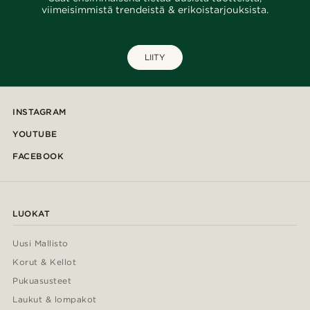
viimeisimmistä trendeistä & erikoistarjouksista.
LIITY
INSTAGRAM
YOUTUBE
FACEBOOK
LUOKAT
Uusi Mallisto
Korut & Kellot
Pukuasusteet
Laukut & lompakot