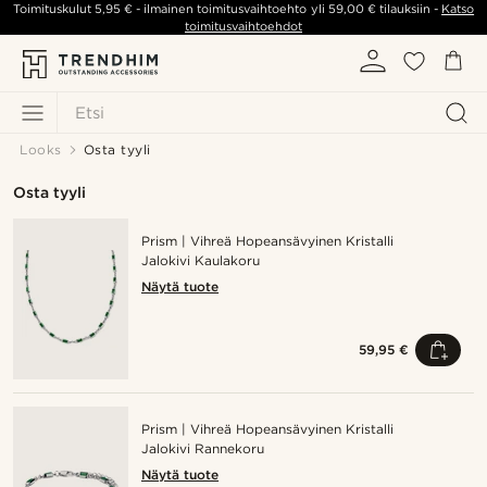
Toimituskulut
5,95 €
- ilmainen toimitusvaihtoehto yli
59,00 €
tilauksiin -
Katso
toimitusvaihtoehdot
Etsi
Looks
Osta tyyli
Osta tyyli
Prism | Vihreä Hopeansävyinen Kristalli
Jalokivi Kaulakoru
Näytä tuote
59,95 €
Prism | Vihreä Hopeansävyinen Kristalli
Jalokivi Rannekoru
Näytä tuote