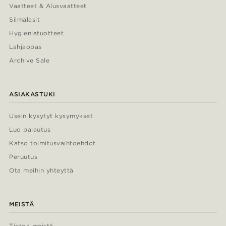
Vaatteet & Alusvaatteet
Silmälasit
Hygieniatuotteet
Lahjaopas
Archive Sale
ASIAKASTUKI
Usein kysytyt kysymykset
Luo palautus
Katso toimitusvaihtoehdot
Peruutus
Ota meihin yhteyttä
MEISTÄ
Tietoa meistä