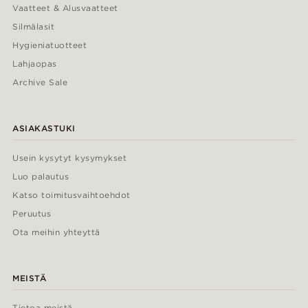
Vaatteet & Alusvaatteet
Silmälasit
Hygieniatuotteet
Lahjaopas
Archive Sale
ASIAKASTUKI
Usein kysytyt kysymykset
Luo palautus
Katso toimitusvaihtoehdot
Peruutus
Ota meihin yhteyttä
MEISTÄ
Tietoa meistä