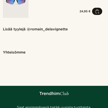
24,95 €
Osta tyyli
O
Lisää tyylejä
@romain_delavignette
@romain_delavignette
@romain_delavigne
Osta tyyli
Osta tyyli
Osta tyyli
Osta tyyli
Osta tyyli
Osta tyyli
Osta tyyli
Osta tyyli
Osta tyyli
Osta tyyli
Yhteisömme
Osta tyyli
Osta tyyli
Osta tyyli
Osta tyyli
Osta tyyli
Osta tyyli
Osta tyyli
Osta tyyli
Osta tyyli
Osta tyyli
@daniigarciia01
@seb_reyneke_
@seb_reyneke_
@muki_mmm
@daniigarciia01
@heherayan_
@kentvpham
@daniigarciia01
@_pedropinto25
@jaimedeelgado
@muki_mmm
@heherayan_
@seb_reyneke_
@daniigarciia01
@pabloceazar
@juliusgod
Saat ensimmäisenä tietää uusista tuotteista,