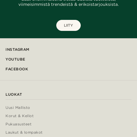
viimeisimmistä trendeistä & erikoistarjouksista.
LIITY
INSTAGRAM
YOUTUBE
FACEBOOK
LUOKAT
Uusi Mallisto
Korut & Kellot
Pukuasusteet
Laukut & lompakot