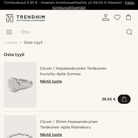
Toimituskulut
5,95 €
- ilmainen toimitusvaihtoehto yli
59,00 €
tilauksiin -
Katso
toimitusvaihtoehdot
Etsi
Looks
Osta tyyli
Osta tyyli
Clover | Hopeansävyinen Teräksinen
Kuvioitu Apila Sormus
Näytä tuote
39,95 €
Clover | 10mm Hopeansävyinen
Teräksinen Apila Rannekoru
Näytä tuote