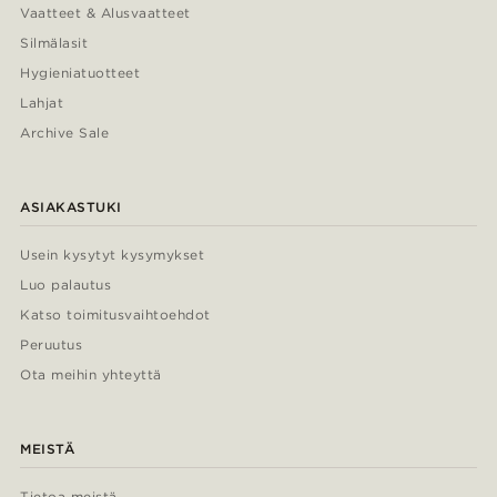
Vaatteet & Alusvaatteet
Silmälasit
Hygieniatuotteet
Lahjat
Archive Sale
ASIAKASTUKI
Usein kysytyt kysymykset
Luo palautus
Katso toimitusvaihtoehdot
Peruutus
Ota meihin yhteyttä
MEISTÄ
Tietoa meistä