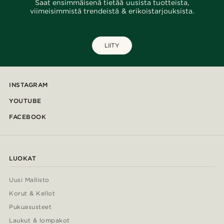
Saat ensimmäisenä tietää uusista tuotteista,
viimeisimmistä trendeistä & erikoistarjouksista.
LIITY
INSTAGRAM
YOUTUBE
FACEBOOK
LUOKAT
Uusi Mallisto
Korut & Kellot
Pukuasusteet
Laukut & lompakot