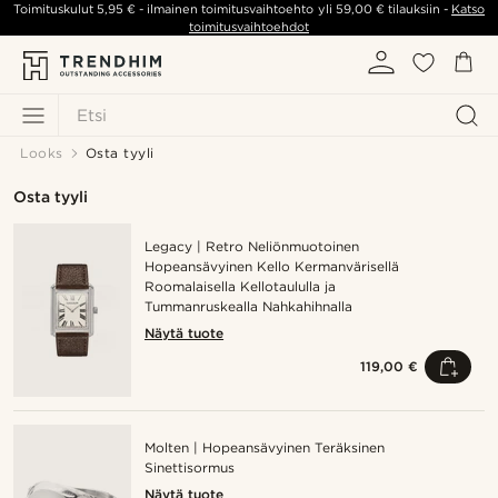
Toimituskulut
5,95 €
- ilmainen toimitusvaihtoehto yli
59,00 €
tilauksiin -
Katso
toimitusvaihtoehdot
Etsi
Looks
Osta tyyli
Osta tyyli
Legacy | Retro Neliönmuotoinen
Hopeansävyinen Kello Kermanvärisellä
Roomalaisella Kellotaululla ja
Tummanruskealla Nahkahihnalla
Näytä tuote
119,00 €
Molten | Hopeansävyinen Teräksinen
Sinettisormus
Näytä tuote