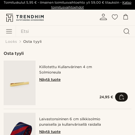
Toimituskulut
5,95 €
- ilmainen toimitusvaihtoehto yli
59,00 €
tilauksiin -
Katso
toimitusvaihtoehdot
Etsi
Looks
Osta tyyli
Osta tyyli
Kiillotettu Kullanvärinen 4 cm
Solmioneula
Näytä tuote
24,95 €
Laivastonsininen 6 cm silkkisolmio
punaisella ja kullanvärisellä raidalla
Näytä tuote