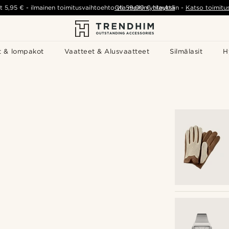
t
5,95 €
-
ilmainen toimitusvaihtoehto yli
Ota meihin yhteyttä
59,00 €
tilauksiin
-
Katso toimitu
t & lompakot
Vaatteet & Alusvaatteet
Silmälasit
H