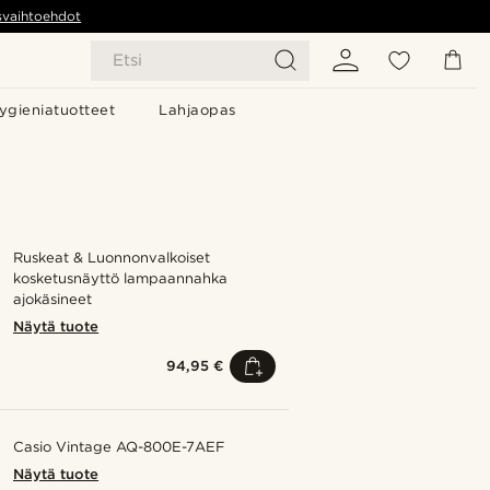
svaihtoehdot
Etsi
ygieniatuotteet
Lahjaopas
Ruskeat & Luonnonvalkoiset
kosketusnäyttö lampaannahka
ajokäsineet
Näytä tuote
94,95 €
Casio Vintage AQ-800E-7AEF
Näytä tuote