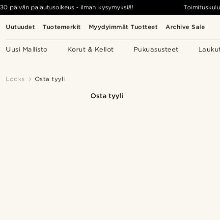
30 päivän palautusoikeus - ilman kysymyksiä!
Toimituskulu
Uutuudet
Tuotemerkit
Myydyimmät Tuotteet
Archive Sale
Uusi Mallisto
Korut & Kellot
Pukuasusteet
Lauku
Looks
Osta tyyli
Osta tyyli