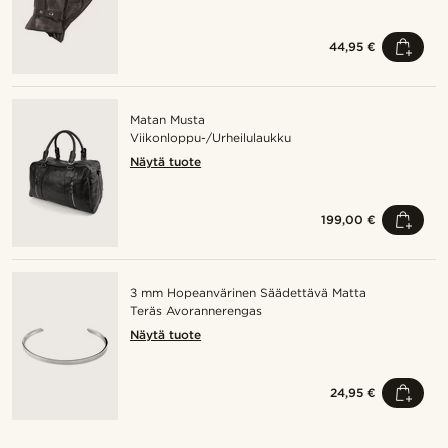
44,95 €
Matan Musta
Viikonloppu-/Urheilulaukku
Näytä tuote
199,00 €
3 mm Hopeanvärinen Säädettävä Matta
Teräs Avorannerengas
Näytä tuote
24,95 €
Osta tyyli
O