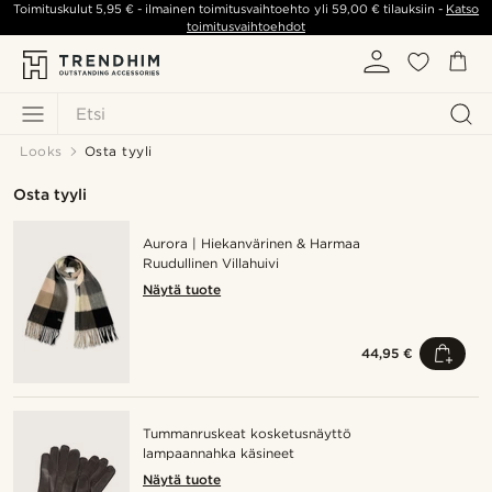
Toimituskulut
5,95 €
- ilmainen toimitusvaihtoehto yli
59,00 €
tilauksiin -
Katso
toimitusvaihtoehdot
Etsi
Looks
Osta tyyli
Osta tyyli
Aurora | Hiekanvärinen & Harmaa
Ruudullinen Villahuivi
Näytä tuote
44,95 €
Tummanruskeat kosketusnäyttö
lampaannahka käsineet
Näytä tuote