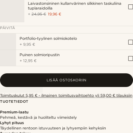
Laivastonsininen kullanvärinen silkkinen taskuliina
tuplaraidoilla
+
24,95 €
19,96 €
PÄIVITÄ
Portfolio-tyylinen solmiokotelo
+
9,95 €
Puinen solmioripustin
+
12,95 €
LISÄÄ OSTOSKORIIN
Toimituskulut 5,95 € - ilmainen toimitusvaihtoehto yli 59,00 € tilauksiin
TUOTETIEDOT
Premium-laatu
Pehmeä, kestävä ja huoliteltu viimeistely
Lyhyt pituus
Täydellinen rentoon istuvuuteen ja lyhyempiin kehyksiin