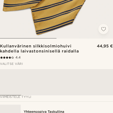
Kullanvärinen silkkisolmiohuivi
44,95 €
kahdella laivastonsinisellä raidalla
4.4
VALITSE VÄRI
VIIMEISTELE TYYLI
Yhteensopiva Taskuliina