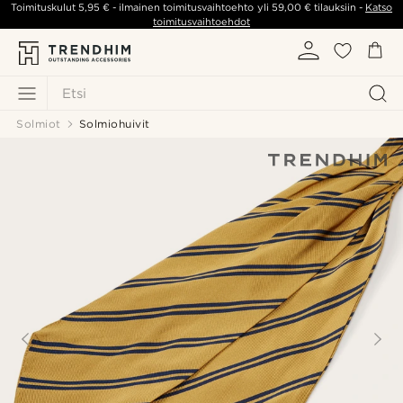
Toimituskulut
5,95 €
- ilmainen toimitusvaihtoehto yli
59,00 €
tilauksiin -
Katso
toimitusvaihtoehdot
Etsi
Solmiot
Solmiohuivit