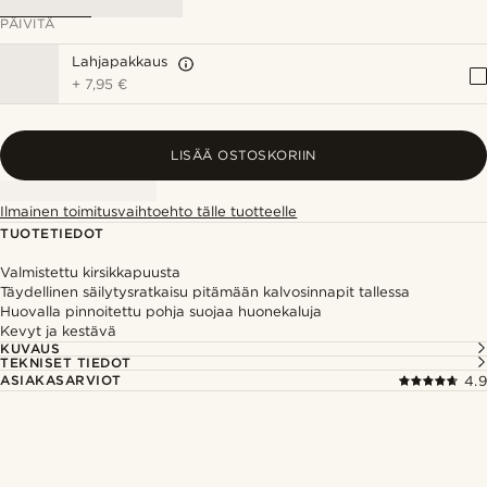
PÄIVITÄ
Lahjapakkaus
+
7,95 €
LISÄÄ OSTOSKORIIN
Ilmainen toimitusvaihtoehto tälle tuotteelle
TUOTETIEDOT
Valmistettu kirsikkapuusta
Täydellinen säilytysratkaisu pitämään kalvosinnapit tallessa
Huovalla pinnoitettu pohja suojaa huonekaluja
Kevyt ja kestävä
KUVAUS
TEKNISET TIEDOT
ASIAKASARVIOT
4.9