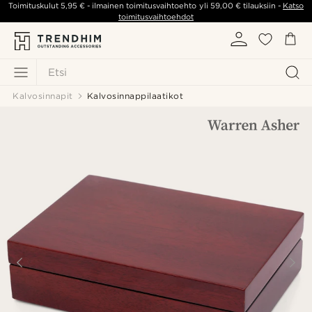
Toimituskulut
5,95 €
- ilmainen toimitusvaihtoehto yli
59,00 €
tilauksiin -
Katso
toimitusvaihtoehdot
Etsi
Kalvosinnapit
Kalvosinnappilaatikot