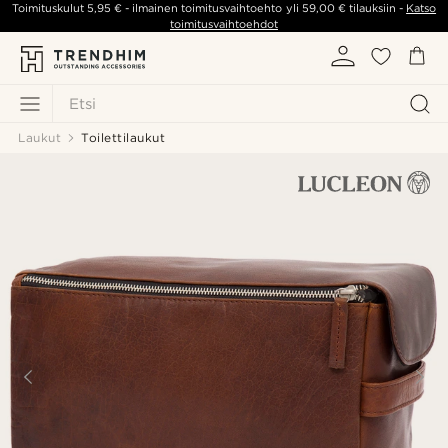
Toimituskulut
5,95 €
- ilmainen toimitusvaihtoehto yli
59,00 €
tilauksiin -
Katso
toimitusvaihtoehdot
Etsi
Laukut
Toilettilaukut