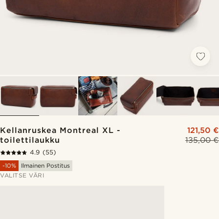
Kellanruskea Montreal XL -
121,50 €
toilettilaukku
135,00 €
4.9
(55)
-10%
Ilmainen Postitus
VALITSE VÄRI