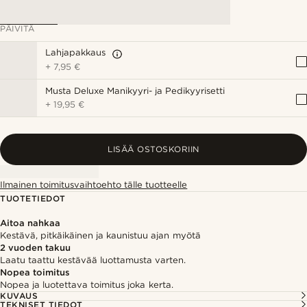
PÄIVITÄ
Lahjapakkaus
+
7,95 €
Musta Deluxe Manikyyri- ja Pedikyyrisetti
+
19,95 €
LISÄÄ OSTOSKORIIN
Ilmainen toimitusvaihtoehto tälle tuotteelle
TUOTETIEDOT
Aitoa nahkaa
Kestävä, pitkäikäinen ja kaunistuu ajan myötä
2 vuoden takuu
Laatu taattu kestävää luottamusta varten.
Nopea toimitus
Nopea ja luotettava toimitus joka kerta.
KUVAUS
TEKNISET TIEDOT