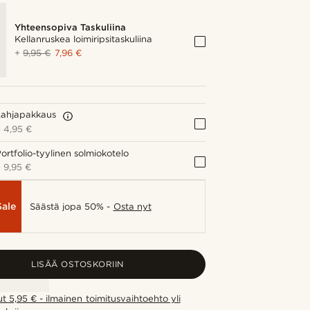
Yhteensopiva Taskuliina
Kellanruskea loimiripsitaskuliina
+
9,95 €
7,96 €
Lahjapakkaus
+
4,95 €
ortfolio-tyylinen solmiokotelo
+
9,95 €
Sale
Säästä jopa 50% -
Osta nyt
LISÄÄ OSTOSKORIIN
ut 5,95 € - ilmainen toimitusvaihtoehto yli