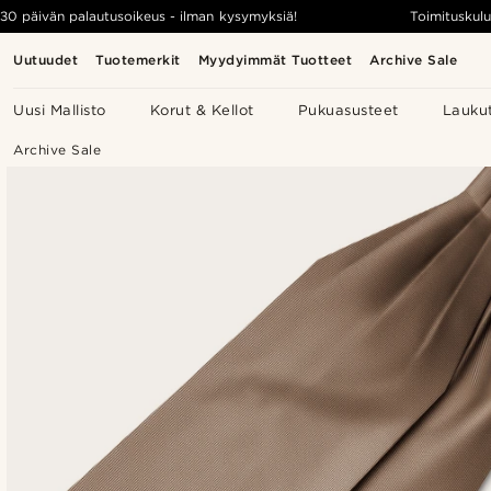
30 päivän palautusoikeus - ilman kysymyksiä!
Toimituskulu
Uutuudet
Tuotemerkit
Myydyimmät Tuotteet
Archive Sale
Uusi Mallisto
Korut & Kellot
Pukuasusteet
Lauku
Archive Sale