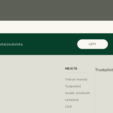
starjouksista.
LIITY
MEISTÄ
Trustpilot
Tietoa meistä
Työpaikat
Uudet artikkelit
Lehdistö
CSR