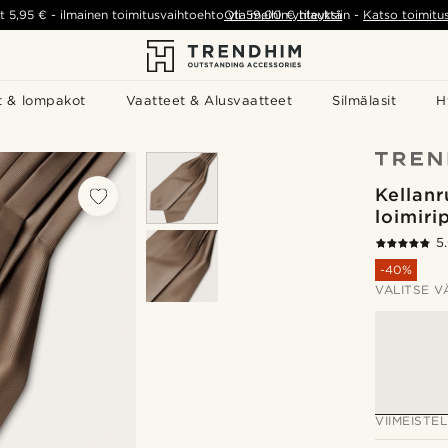
t
5,95 €
-
ilmainen toimitusvaihtoehto yli
Ota meihin yhteyttä
59,00 €
tilauksiin
-
Katso toimitu
t & lompakot
Vaatteet & Alusvaatteet
Silmälasit
H
Kellan
loimiri
5
-40%
VALITSE V
VIIMEISTEL