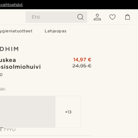
svaihtoehdot
Etsi
ygieniatuotteet
Lahjaopas
ruskea
14,97 €
24,95 €
psisolmiohuivi
.0
ÄRI
+13
E TYYLI