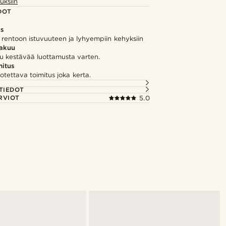
uksiin
DOT
us
 rentoon istuvuuteen ja lyhyempiin kehyksiin
takuu
u kestävää luottamusta varten.
itus
otettava toimitus joka kerta.
TIEDOT
RVIOT
5.0