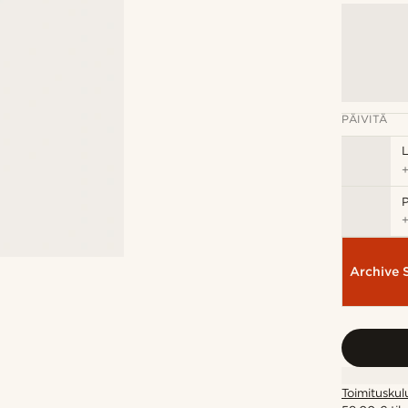
PÄIVITÄ
P
Archive 
Toimituskul