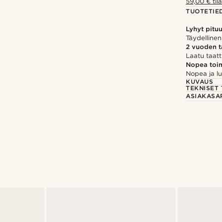
59,00 € tila
TUOTETIE
Lyhyt pitu
Täydellinen
2 vuoden 
Laatu taatt
Nopea toim
Nopea ja lu
KUVAUS
TEKNISET 
ASIAKASA