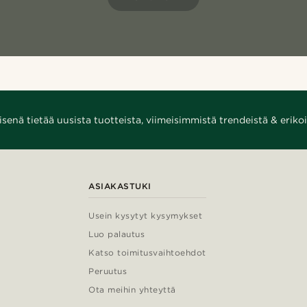
enä tietää uusista tuotteista, viimeisimmistä trendeistä & erikoi
ASIAKASTUKI
Usein kysytyt kysymykset
Luo palautus
Katso toimitusvaihtoehdot
Peruutus
Ota meihin yhteyttä