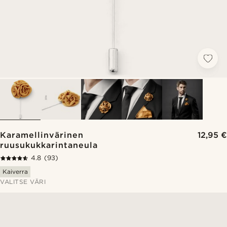
Karamellinvärinen
12,95 €
ruusukukkarintaneula
4.8
(93)
Kaiverra
VALITSE VÄRI