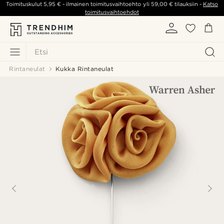
Toimituskulut
5,95 €
- ilmainen toimitusvaihtoehto yli
59,00 €
tilauksiin -
Katso
toimitusvaihtoehdot
Etsi
Rintaneulat
Kukka Rintaneulat