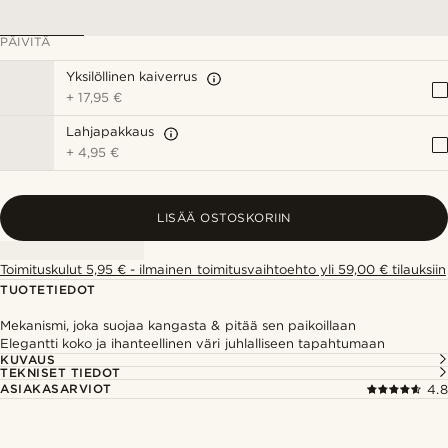
PÄIVITÄ
Yksilöllinen kaiverrus
+
17,95 €
Lahjapakkaus
+
4,95 €
LISÄÄ OSTOSKORIIN
Toimituskulut 5,95 € - ilmainen toimitusvaihtoehto yli 59,00 € tilauksiin
TUOTETIEDOT
Mekanismi, joka suojaa kangasta & pitää sen paikoillaan
Elegantti koko ja ihanteellinen väri juhlalliseen tapahtumaan
KUVAUS
TEKNISET TIEDOT
ASIAKASARVIOT
4.8