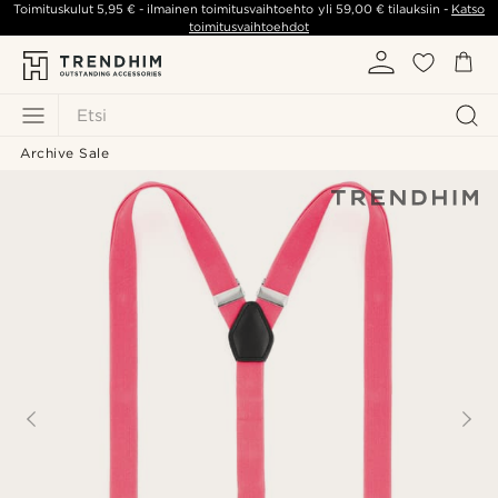
Toimituskulut
5,95 €
- ilmainen toimitusvaihtoehto yli
59,00 €
tilauksiin -
Katso
toimitusvaihtoehdot
Etsi
Archive Sale