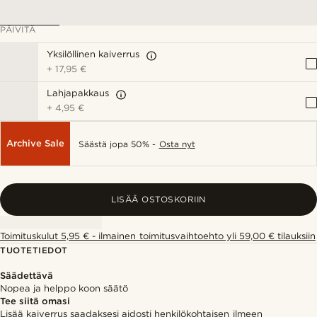
PÄIVITÄ
Yksilöllinen kaiverrus
+
17,95 €
Lahjapakkaus
+
4,95 €
Archive Sale
Säästä jopa 50% -
Osta nyt
LISÄÄ OSTOSKORIIN
Toimituskulut 5,95 € - ilmainen toimitusvaihtoehto yli 59,00 € tilauksiin
TUOTETIEDOT
Säädettävä
Nopea ja helppo koon säätö
Tee siitä omasi
Lisää kaiverrus saadaksesi aidosti henkilökohtaisen ilmeen