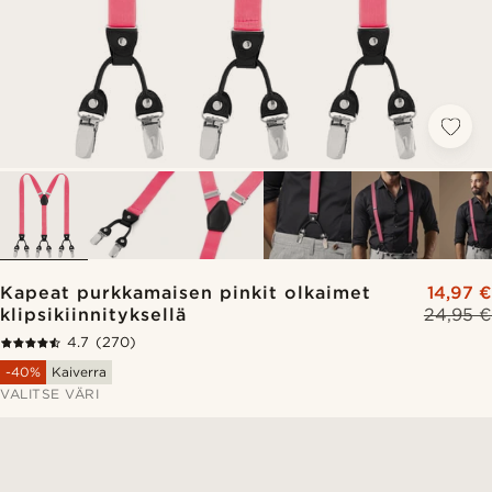
Kapeat purkkamaisen pinkit olkaimet
14,97 €
klipsikiinnityksellä
24,95 €
4.7
(270)
-40%
Kaiverra
VALITSE VÄRI