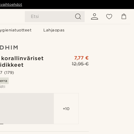
svaihtoehdot
Etsi
ygieniatuotteet
Lahjaopas
korallinväriset
7,77 €
12,95 €
idikkeet
.7
(179)
erra
ÄRI
+10