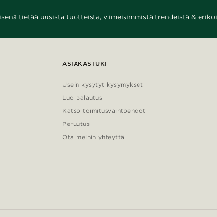
enä tietää uusista tuotteista, viimeisimmistä trendeistä & erikoi
ASIAKASTUKI
Usein kysytyt kysymykset
Luo palautus
Katso toimitusvaihtoehdot
Peruutus
Ota meihin yhteyttä