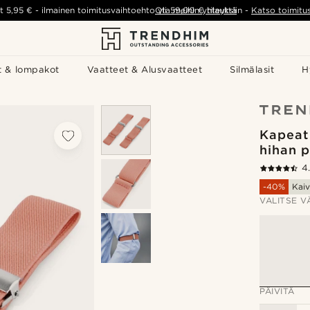
t
5,95 €
-
ilmainen toimitusvaihtoehto yli
Ota meihin yhteyttä
59,00 €
tilauksiin
-
Katso toimitu
t & lompakot
Vaatteet & Alusvaatteet
Silmälasit
H
Kapeat 
hihan p
4
-40%
Kaiv
VALITSE V
PÄIVITÄ