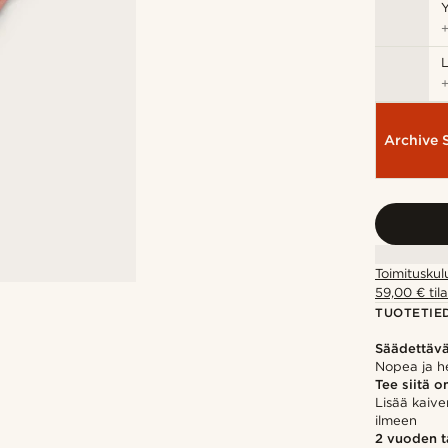
Y
Archive 
Toimituskul
59,00 € tila
TUOTETIE
Säädettäv
Nopea ja h
Tee siitä o
Lisää kaive
ilmeen
2 vuoden 