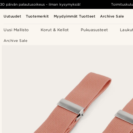
30 päivän palautusoikeus - ilman kysymyksiä!
Toimituskulu
Uutuudet
Tuotemerkit
Myydyimmät Tuotteet
Archive Sale
Uusi Mallisto
Korut & Kellot
Pukuasusteet
Lauku
Archive Sale