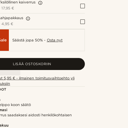
ksilöllinen kaiverrus
+
17,95 €
Lahjapakkaus
+
4,95 €
Sale
Säästä jopa 50% -
Osta nyt
LISÄÄ OSTOSKORIIN
ut 5,95 € - ilmainen toimitusvaihtoehto yli
uksiin
DOT
ä
elppo koon säätö
masi
rrus saadaksesi aidosti henkilökohtaisen
takuu