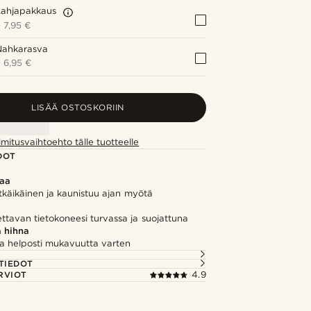
Lahjapakkaus
+
7,95 €
Nahkarasva
+
6,95 €
LISÄÄ OSTOSKORIIN
imitusvaihtoehto tälle tuotteelle
DOT
kaa
tkäikäinen ja kaunistuu ajan myötä
ttavan tietokoneesi turvassa ja suojattuna
 hihna
a helposti mukavuutta varten
TIEDOT
RVIOT
4.9