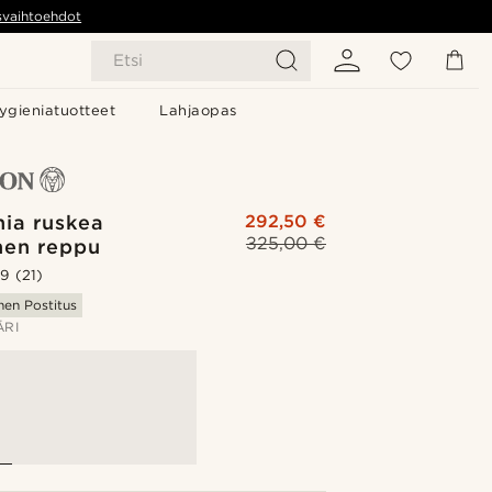
svaihtoehdot
Etsi
ygieniatuotteet
Lahjaopas
nia ruskea
292,50 €
325,00 €
nen reppu
.9
(21)
nen Postitus
ÄRI