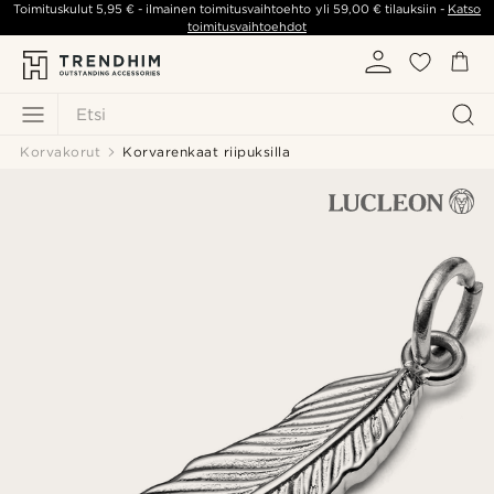
Toimituskulut
5,95 €
- ilmainen toimitusvaihtoehto yli
59,00 €
tilauksiin -
Katso
toimitusvaihtoehdot
Etsi
Korvakorut
Korvarenkaat riipuksilla