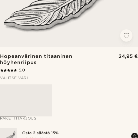
Hopeanvärinen titaaninen
24,95 €
höyhenriipus
5.0
VALITSE VÄRI
PAKETTITARJOUS
Osta 2 säästä 15%