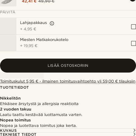
42,41 €
49,90 €
PÄIVITÄ
Lahjapakkaus
+
4,95 €
Miesten Matkakorukotelo
+
19,95 €
LISÄÄ OSTOSKORIIN
Toimituskulut 5,95 € - ilmainen toimitusvaihtoehto yli 59,00 € tilauksiin
TUOTETIEDOT
Nikkelitön
Ehkäisee ärsytystä ja allergisia reaktioita
2 vuoden takuu
Laatu taattu kestävää luottamusta varten.
Nopea toimitus
Nopea ja luotettava toimitus joka kerta.
KUVAUS
TEKNISET TIEDOT