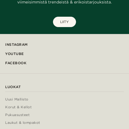
viimeisimmistä trendeistä & erikoistarjouksista.
LIITY
INSTAGRAM
YOUTUBE
FACEBOOK
LUOKAT
Uusi Mallisto
Korut & Kellot
Pukuasusteet
Laukut & lompakot