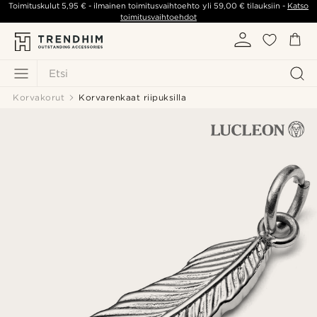
Toimituskulut
5,95 €
- ilmainen toimitusvaihtoehto yli
59,00 €
tilauksiin -
Katso
toimitusvaihtoehdot
Etsi
Korvakorut
Korvarenkaat riipuksilla