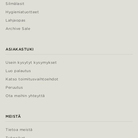
Silmälasit
Hygieniatuotteet
Lahjaopas
Archive Sale
ASIAKASTUKI
Usein kysytyt kysymykset
Luo palautus
Katso toimitusvaihtoehdot
Peruutus
Ota meihin yhteyttä
MEISTÄ
Tietoa meistä
Työpaikat