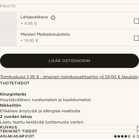
PÄIVITÄ
Lahjapakkaus
+
4,95 €
Miesten Matkakorukotelo
+
19,95 €
LISÄÄ OSTOSKORIIN
Toimituskulut 5,95 € - ilmainen toimitusvaihtoehto yli 59,00 € tilauksiin
TUOTETIEDOT
Kirurginteräs
Ihoystävällinen, ruostumaton ja haalistumaton
Nikkelitön
Ehkäisee ärsytystä ja allergisia reaktioita
2 vuoden takuu
Laatu taattu kestävää luottamusta varten.
KUVAUS
TEKNISET TIEDOT
ASIAKASARVIOT
4.5