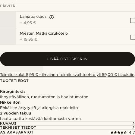
PÄIVITÄ
Lahjapakkaus
+
4,95 €
Miesten Matkakorukotelo
+
19,95 €
LISÄÄ OSTOSKORIIN
Toimituskulut 5,95 € - ilmainen toimitusvaihtoehto yli 59,00 € tilauksiin
TUOTETIEDOT
Kirurginteräs
Ihoystävällinen, ruostumaton ja haalistumaton
Nikkelitön
Ehkäisee ärsytystä ja allergisia reaktioita
2 vuoden takuu
Laatu taattu kestävää luottamusta varten.
KUVAUS
TEKNISET TIEDOT
ASIAKASARVIOT
4.7