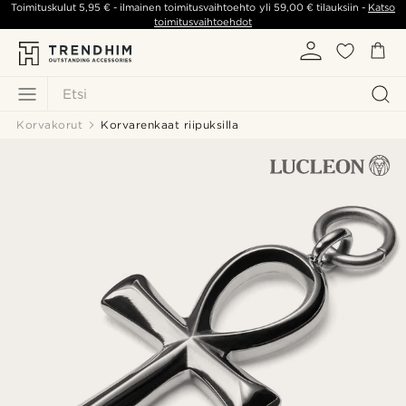
Toimituskulut
5,95 €
- ilmainen toimitusvaihtoehto yli
59,00 €
tilauksiin -
Katso
toimitusvaihtoehdot
Etsi
Korvakorut
Korvarenkaat riipuksilla