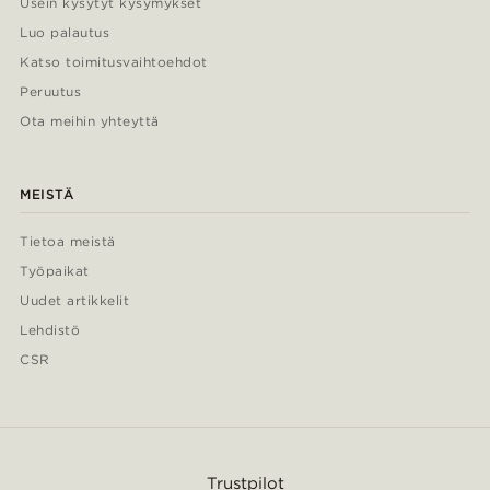
Usein kysytyt kysymykset
Luo palautus
Katso toimitusvaihtoehdot
Peruutus
Ota meihin yhteyttä
MEISTÄ
Tietoa meistä
Työpaikat
Uudet artikkelit
Lehdistö
CSR
Trustpilot