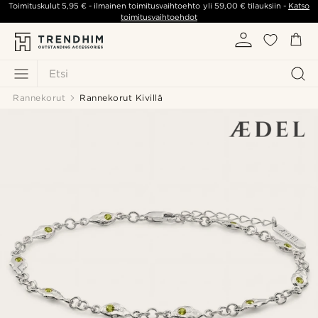
Toimituskulut
5,95 €
- ilmainen toimitusvaihtoehto yli
59,00 €
tilauksiin -
Katso
toimitusvaihtoehdot
Etsi
Rannekorut
Rannekorut Kivillä