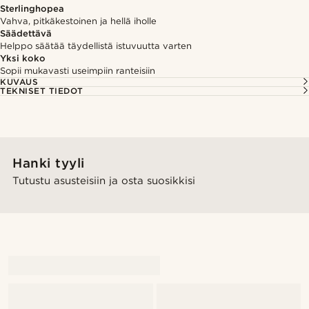
Sterlinghopea
Vahva, pitkäkestoinen ja hellä iholle
Säädettävä
Helppo säätää täydellistä istuvuutta varten
Yksi koko
Sopii mukavasti useimpiin ranteisiin
KUVAUS
TEKNISET TIEDOT
Hanki tyyli
Tutustu asusteisiin ja osta suosikkisi
@alessandro_casiglia