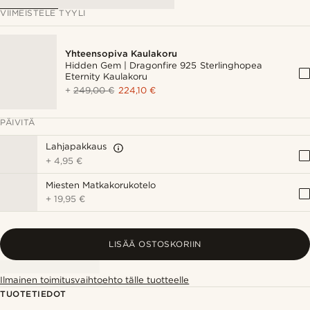
VIIMEISTELE TYYLI
Yhteensopiva Kaulakoru
Hidden Gem | Dragonfire 925 Sterlinghopea
Eternity Kaulakoru
+
249,00 €
224,10 €
PÄIVITÄ
Lahjapakkaus
+
4,95 €
Miesten Matkakorukotelo
+
19,95 €
LISÄÄ OSTOSKORIIN
Ilmainen toimitusvaihtoehto tälle tuotteelle
TUOTETIEDOT