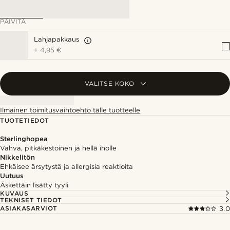
PÄIVITÄ
Lahjapakkaus
+
4,95 €
VALITSE KOKO
Ilmainen toimitusvaihtoehto tälle tuotteelle
TUOTETIEDOT
Sterlinghopea
Vahva, pitkäkestoinen ja hellä iholle
Nikkelitön
Ehkäisee ärsytystä ja allergisia reaktioita
Uutuus
Äskettäin lisätty tyyli
KUVAUS
TEKNISET TIEDOT
ASIAKASARVIOT
3.0