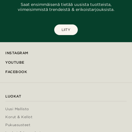
Saat ensimmäisenä tietää uusista tuotteista,
viimeisimmistä trendeistä & erikoistarjouksista.
LIITY
INSTAGRAM
YOUTUBE
FACEBOOK
LUOKAT
Uusi Mallisto
Korut & Kellot
Pukuasusteet