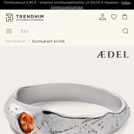
Toimituskulut
5,95 €
- ilmainen toimitusvaihtoehto yli
59,00 €
tilauksiin -
Katso
toimitusvaihtoehdot
Etsi
Sormukset
Sormukset kivillä