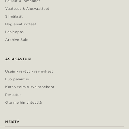
Laukut & lompakot
Vaatteet & Alusvaatteet
Silmälasit
Hygieniatuotteet
Lahjaopas
Archive Sale
ASIAKASTUKI
Usein kysytyt kysymykset
Luo palautus
Katso toimitusvaihtoehdot
Peruutus
Ota meihin yhteyttä
MEISTÄ