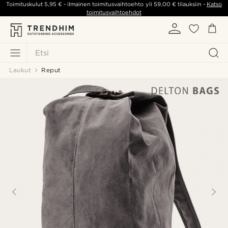
Toimituskulut
5,95 €
- ilmainen toimitusvaihtoehto yli
59,00 €
tilauksiin -
Katso
toimitusvaihtoehdot
Etsi
Laukut
Reput