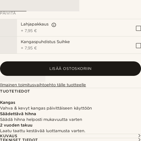
PÄIVITÄ
Lahjapakkaus
+
7,95 €
Kangaspuhdistus Suihke
+
7,95 €
LISÄÄ OSTOSKORIIN
Ilmainen toimitusvaihtoehto tälle tuotteelle
TUOTETIEDOT
Kangas
Vahva & kevyt kangas päivittäiseen käyttöön
Säädettävä hihna
Säädä hihna helposti mukavuutta varten
2 vuoden takuu
Laatu taattu kestävää luottamusta varten.
KUVAUS
TEKNISET TIEDOT