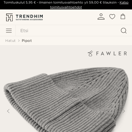
Toimituskulut
5,95 €
- ilmainen toimitusvaihtoehto yli
59,00 €
tilauksiin -
Katso
toimitusvaihtoehdot
Etsi
Hatut
Pipot