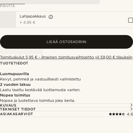
PÄIVITÄ
Lahjapakkaus
+
4,95 €
LISÄÄ OSTOSKORIIN
Toimituskulut 5,95 € - ilmainen toimitusvaihtoehto yli 59,00 € tilauksiin
TUOTETIEDOT
Luomupuuvilla
Kevyt, pehmeä ja vastuullisesti valmistettu
2 vuoden takuu
Laatu taattu kestävää luottamusta varten.
Nopea toimitus
Nopea ja luotettava toimitus joka kerta.
KUVAUS
TEKNISET TIEDOT
ASIAKASARVIOT
4.6