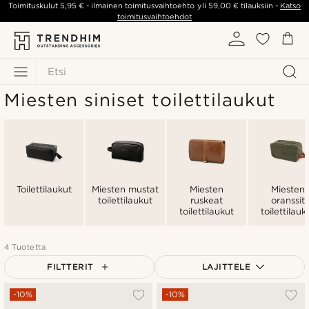
Toimituskulut
5,95 €
- ilmainen toimitusvaihtoehto yli
59,00 €
tilauksiin -
Katso
toimitusvaihtoehdot
Etsi
Miesten siniset toilettilaukut
Toilettilaukut
Miesten mustat
Miesten
Miesten
toilettilaukut
ruskeat
oranssit
toilettilaukut
toilettilauk
4 Tuotetta
FILTTERIT
LAJITTELE
Suosituin
-10%
-10%