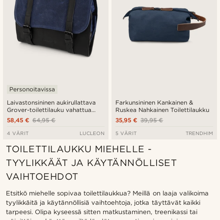
Personoitavissa
Laivastonsininen aukirullattava
Farkunsininen Kankainen &
Grover-toilettilauku vahattua
Ruskea Nahkainen Toilettilaukku
kanvaasia
58,45 €
64,95 €
35,95 €
39,95 €
4 VÄRIT
LUCLEON
5 VÄRIT
TRENDHIM
TOILETTILAUKKU MIEHELLE -
TYYLIKKÄÄT JA KÄYTÄNNÖLLISET
VAIHTOEHDOT
Etsitkö miehelle sopivaa toilettilaukkua? Meillä on laaja valikoima
tyylikkäitä ja käytännöllisiä vaihtoehtoja, jotka täyttävät kaikki
tarpeesi. Olipa kyseessä sitten matkustaminen, treenikassi tai