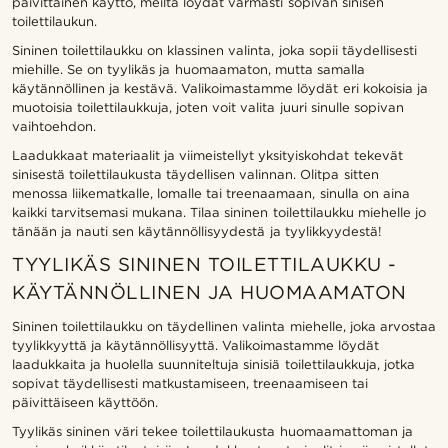
päivittäinen käyttö, meiltä löydät varmasti sopivan sinisen
toilettilaukun.
Sininen toilettilaukku on klassinen valinta, joka sopii täydellisesti
miehille. Se on tyylikäs ja huomaamaton, mutta samalla
käytännöllinen ja kestävä. Valikoimastamme löydät eri kokoisia ja
muotoisia toilettilaukkuja, joten voit valita juuri sinulle sopivan
vaihtoehdon.
Laadukkaat materiaalit ja viimeistellyt yksityiskohdat tekevät
sinisestä toilettilaukusta täydellisen valinnan. Olitpa sitten
menossa liikematkalle, lomalle tai treenaamaan, sinulla on aina
kaikki tarvitsemasi mukana. Tilaa sininen toilettilaukku miehelle jo
tänään ja nauti sen käytännöllisyydestä ja tyylikkyydestä!
TYYLIKÄS SININEN TOILETTILAUKKU -
KÄYTÄNNÖLLINEN JA HUOMAAMATON
Sininen toilettilaukku on täydellinen valinta miehelle, joka arvostaa
tyylikkyyttä ja käytännöllisyyttä. Valikoimastamme löydät
laadukkaita ja huolella suunniteltuja sinisiä toilettilaukkuja, jotka
sopivat täydellisesti matkustamiseen, treenaamiseen tai
päivittäiseen käyttöön.
Tyylikäs sininen väri tekee toilettilaukusta huomaamattoman ja