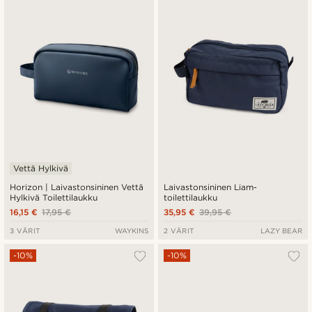
Uusin
Halvin
Kallein
Vettä Hylkivä
Horizon | Laivastonsininen Vettä
Laivastonsininen Liam-
Hylkivä Toilettilaukku
toilettilaukku
16,15 €
17,95 €
35,95 €
39,95 €
3 VÄRIT
WAYKINS
2 VÄRIT
LAZY BEAR
-10%
-10%