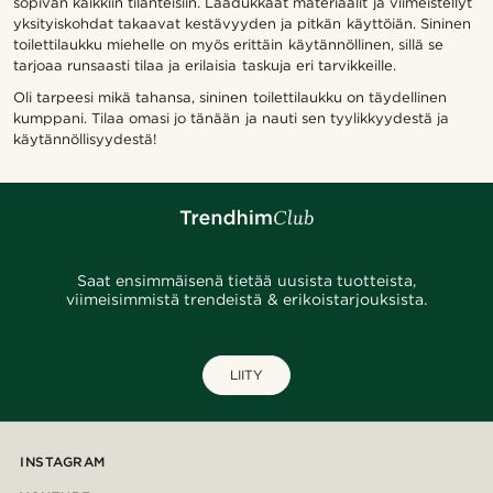
sopivan kaikkiin tilanteisiin. Laadukkaat materiaalit ja viimeistellyt
yksityiskohdat takaavat kestävyyden ja pitkän käyttöiän. Sininen
toilettilaukku miehelle on myös erittäin käytännöllinen, sillä se
tarjoaa runsaasti tilaa ja erilaisia taskuja eri tarvikkeille.
Oli tarpeesi mikä tahansa, sininen toilettilaukku on täydellinen
kumppani. Tilaa omasi jo tänään ja nauti sen tyylikkyydestä ja
käytännöllisyydestä!
Saat ensimmäisenä tietää uusista tuotteista,
viimeisimmistä trendeistä & erikoistarjouksista.
LIITY
INSTAGRAM