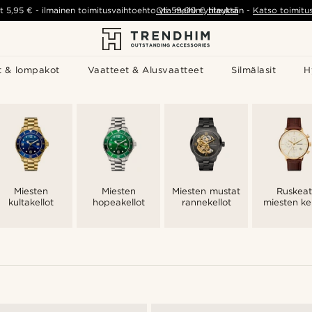
t
5,95 €
-
ilmainen toimitusvaihtoehto yli
Ota meihin yhteyttä
59,00 €
tilauksiin
-
Katso toimitu
t & lompakot
Vaatteet & Alusvaatteet
Silmälasit
H
Miesten
Miesten
Miesten mustat
Ruskeat
kultakellot
hopeakellot
rannekellot
miesten kel