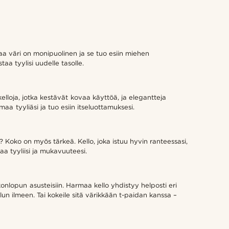
aa väri on monipuolinen ja se tuo esiin miehen
aa tyylisi uudelle tasolle.
kelloja, jotka kestävät kovaa käyttöä, ja elegantteja
maa tyyliäsi ja tuo esiin itseluottamuksesi.
in? Koko on myös tärkeä. Kello, joka istuu hyvin ranteessasi,
a tyyliisi ja mukavuuteesi.
konlopun asusteisiin. Harmaa kello yhdistyy helposti eri
ellun ilmeen. Tai kokeile sitä värikkään t-paidan kanssa –