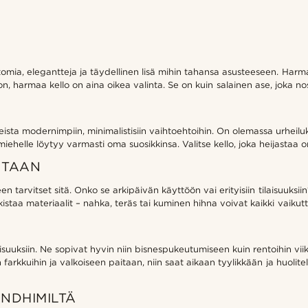
tomia, elegantteja ja täydellinen lisä mihin tahansa asusteeseen. Harm
n, harmaa kello on aina oikea valinta. Se on kuin salainen ase, joka nost
leista modernimpiin, minimalistisiin vaihtoehtoihin. On olemassa urheilu
 miehelle löytyy varmasti oma suosikkinsa. Valitse kello, joka heijastaa o
NTAAN
en tarvitset sitä. Onko se arkipäivän käyttöön vai erityisiin tilaisuuksi
taa materiaalit – nahka, teräs tai kuminen hihna voivat kaikki vaikutta
isuuksiin. Ne sopivat hyvin niin bisnespukeutumiseen kuin rentoihin vii
iin farkkuihin ja valkoiseen paitaan, niin saat aikaan tyylikkään ja huolit
NDHIMILTÄ