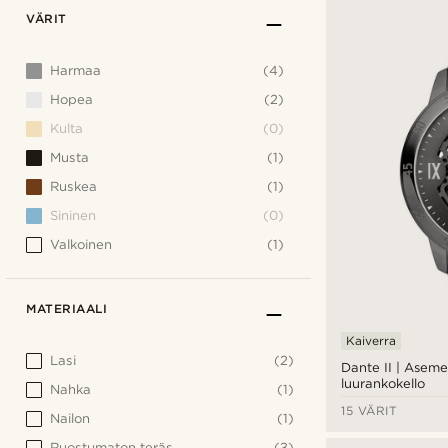
VÄRIT
Harmaa
(4)
Hopea
(2)
Kulta
(0)
Musta
(1)
Ruskea
(1)
Sininen
(0)
Valkoinen
(1)
MATERIAALI
Kaiverra
Lasi
(2)
Dante II | Aseme
luurankokello
Nahka
(1)
15 VÄRIT
Nailon
(1)
Ruostumaton teräs
(3)