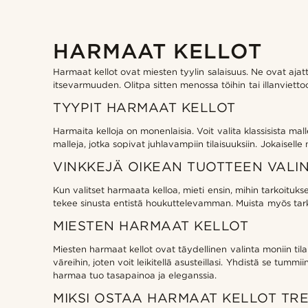
Armani Exchange
(1)
Boss
(0)
HARMAAT KELLOT
Fossil
(1)
Seizmont
(2)
Harmaat kellot ovat miesten tyylin salaisuus. Ne ovat ajat
itsevarmuuden. Olitpa sitten menossa töihin tai illanviettoo
€
€
TYYPIT HARMAAT KELLOT
Personointityypit
Kaivertaa
(2)
Harmaita kelloja on monenlaisia. Voit valita klassisista mal
malleja, jotka sopivat juhlavampiin tilaisuuksiin. Jokaiselle
VINKKEJÄ OIKEAN TUOTTEEN VALI
Kun valitset harmaata kelloa, mieti ensin, mihin tarkoitukse
tekee sinusta entistä houkuttelevamman. Muista myös tarkis
MIESTEN HARMAAT KELLOT
Miesten harmaat kellot ovat täydellinen valinta moniin tila
väreihin, joten voit leikitellä asusteillasi. Yhdistä se tumm
harmaa tuo tasapainoa ja eleganssia.
MIKSI OSTAA HARMAAT KELLOT TRE