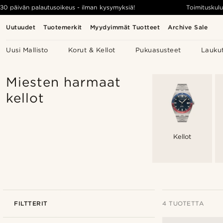
30 päivän palautusoikeus - ilman kysymyksiä!
Toimituskulu
Uutuudet
Tuotemerkit
Myydyimmät Tuotteet
Archive Sale
Uusi Mallisto
Korut & Kellot
Pukuasusteet
Lauku
Miesten harmaat
kellot
Kellot
FILTTERIT
4 TUOTETTA