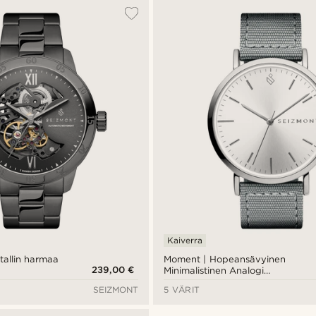
Kaiverra
tallin harmaa
Moment | Hopeansävyinen
239,00 €
Minimalistinen Analogi
Kvartsikello Hopealla
SEIZMONT
5 VÄRIT
Kellotaululla &
Tummanharmaalla
Nailonrannekkeella