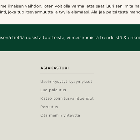
 ilmaisen vaihdon, joten voit olla varma, että saat juuri sen, mitä hal
inti, joka tuo itsevarmuutta ja tyyliä elämääsi. Älä jää paitsi tästä ma
enä tietää uusista tuotteista, viimeisimmistä trendeistä & erikoi
ASIAKASTUKI
Usein kysytyt kysymykset
Luo palautus
Katso toimitusvaihtoehdot
Peruutus
Ota meihin yhteyttä