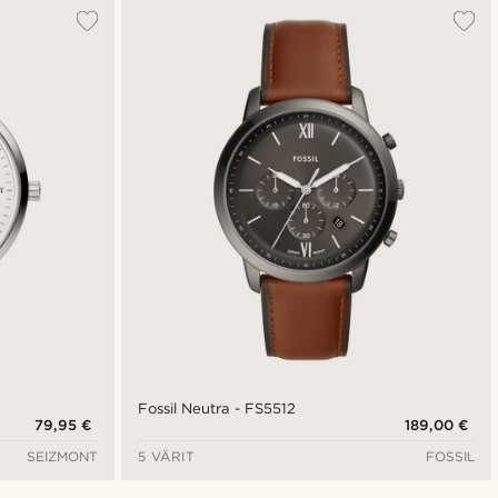
Suosituin
Uusin
Halvin
Kallein
Fossil Neutra - FS5512
79,95 €
189,00 €
SEIZMONT
5 VÄRIT
FOSSIL