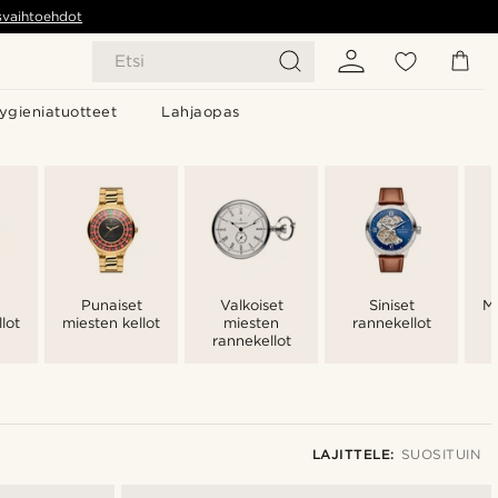
svaihtoehdot
Etsi
ygieniatuotteet
Lahjaopas
Punaiset
Valkoiset
Siniset
Mi
lot
miesten kellot
miesten
rannekellot
rannekellot
LAJITTELE:
SUOSITUIN