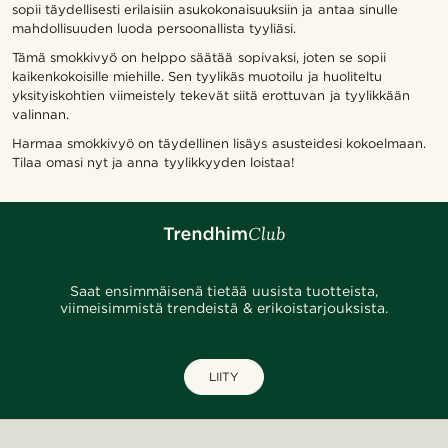
sopii täydellisesti erilaisiin asukokonaisuuksiin ja antaa sinulle
mahdollisuuden luoda persoonallista tyyliäsi.
Tämä smokkivyö on helppo säätää sopivaksi, joten se sopii
kaikenkokoisille miehille. Sen tyylikäs muotoilu ja huoliteltu
yksityiskohtien viimeistely tekevät siitä erottuvan ja tyylikkään
valinnan.
Harmaa smokkivyö on täydellinen lisäys asusteidesi kokoelmaan.
Tilaa omasi nyt ja anna tyylikkyyden loistaa!
Saat ensimmäisenä tietää uusista tuotteista,
viimeisimmistä trendeistä & erikoistarjouksista.
LIITY