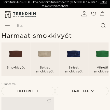
Toimituskulut
5,95 €
- ilmainen toimitusvaihtoehto yli
59,00 €
tilauksiin -
Katso
toimitusvaihtoehdot
Etsi
Harmaat smokkivyöt
Smokkivyöt
Beiget
Siniset
Vihreät
smokkivyöt
smokkivyöt
smokkivyö
1 Tuotetta
FILTTERIT
LAJITTELE
Suosituin
Uusin