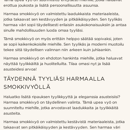
erottua joukosta ja lisätä persoonallisuutta asuunsa.
Harmaa smokkivyö on valmistettu laadukkaista materiaaleista,
jotka takaavat sen kestävyyden ja pitkäikäisyyden. Sen tyylikäs
harmaa väri sopii täydellisesti erilaisiin asukokonaisuuksiin ja antaa
sinulle mahdollisuuden luoda omaa tyyliäsi.
Tämä smokkivyö on myös erittäin helppo säätää sopivaksi, joten
se sopii kaikenkokoisille miehille. Sen tyylikäs ja moderni muotoilu
tekee siitä täydellisen valinnan niin arkeen kuin juhlaankin.
Harmaa smokkivyö on ehdoton hankinta miehille, jotka haluavat
näyttää tyylikkäiltä ja huolitelluilta. Tilaa omasi nyt ja lisää
asusteidesi arvoa!
TÄYDENNÄ TYYLIÄSI HARMAALLA
SMOKKIVYÖLLÄ
Haluatko lisätä ripauksen tyylikkyyttä ja eleganssia asusteisiisi?
Harmaa smokkivyö on täydellinen valinta. Tämä upea vyö on
suunniteltu miehille, jotka arvostavat laadukkaita ja tyylikkäitä
asusteita.
Harmaa smokkivyö on valmistettu kestävistä materiaaleista, jotka
takaavat sen pitkäikäisyyden ja kestävyyden. Sen harmaa väri