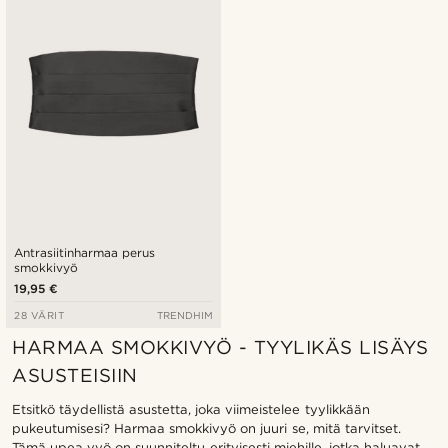
Halvin
Kallein
Antrasiitinharmaa perus
smokkivyö
19,95 €
28 VÄRIT
TRENDHIM
HARMAA SMOKKIVYÖ - TYYLIKÄS LISÄYS
ASUSTEISIIN
Etsitkö täydellistä asustetta, joka viimeistelee tyylikkään
pukeutumisesi? Harmaa smokkivyö on juuri se, mitä tarvitset.
Tämä upea vyö on suunniteltu erityisesti miehille, jotka haluavat