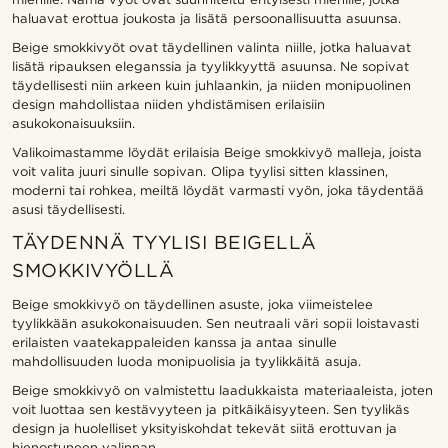
haluavat erottua joukosta ja lisätä persoonallisuutta asuunsa.
Beige smokkivyöt ovat täydellinen valinta niille, jotka haluavat
lisätä ripauksen eleganssia ja tyylikkyyttä asuunsa. Ne sopivat
täydellisesti niin arkeen kuin juhlaankin, ja niiden monipuolinen
design mahdollistaa niiden yhdistämisen erilaisiin
asukokonaisuuksiin.
Valikoimastamme löydät erilaisia Beige smokkivyö malleja, joista
voit valita juuri sinulle sopivan. Olipa tyylisi sitten klassinen,
moderni tai rohkea, meiltä löydät varmasti vyön, joka täydentää
asusi täydellisesti.
TÄYDENNÄ TYYLISI BEIGELLÄ
SMOKKIVYÖLLÄ
Beige smokkivyö on täydellinen asuste, joka viimeistelee
tyylikkään asukokonaisuuden. Sen neutraali väri sopii loistavasti
erilaisten vaatekappaleiden kanssa ja antaa sinulle
mahdollisuuden luoda monipuolisia ja tyylikkäitä asuja.
Beige smokkivyö on valmistettu laadukkaista materiaaleista, joten
voit luottaa sen kestävyyteen ja pitkäikäisyyteen. Sen tyylikäs
design ja huolelliset yksityiskohdat tekevät siitä erottuvan ja
hienostuneen valinnan.