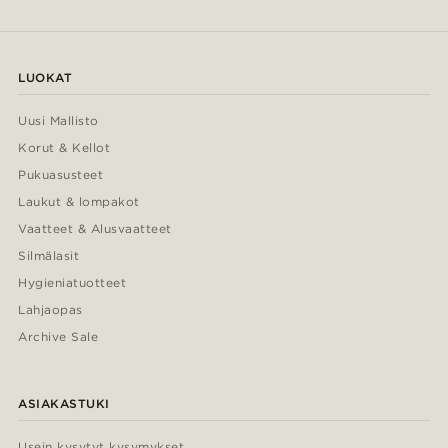
LUOKAT
Uusi Mallisto
Korut & Kellot
Pukuasusteet
Laukut & lompakot
Vaatteet & Alusvaatteet
Silmälasit
Hygieniatuotteet
Lahjaopas
Archive Sale
ASIAKASTUKI
Usein kysytyt kysymykset