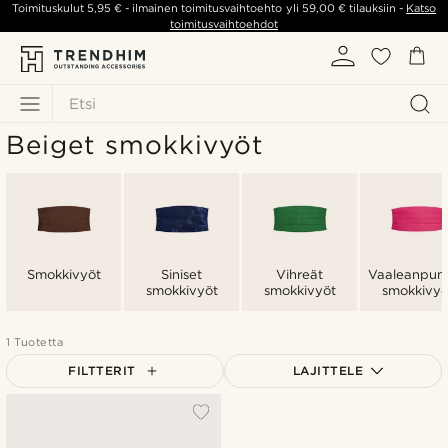
Toimituskulut
5,95 €
- ilmainen toimitusvaihtoehto yli
59,00 €
tilauksiin -
Katso
toimitusvaihtoehdot
Etsi
Beiget smokkivyöt
Smokkivyöt
Siniset
Vihreät
Vaaleanpuna
smokkivyöt
smokkivyöt
smokkivyö
1 Tuotetta
FILTTERIT
LAJITTELE
Suosituin
Uusin