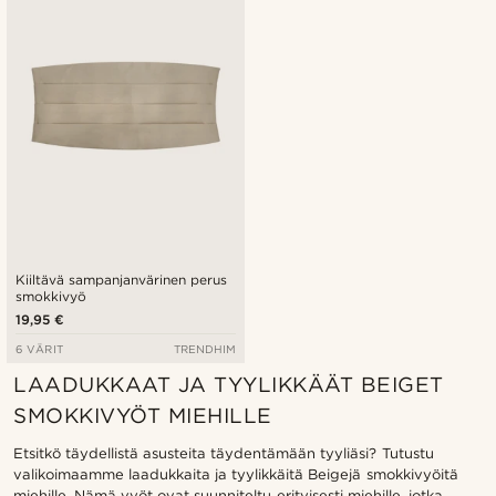
Halvin
Kallein
Kiiltävä sampanjanvärinen perus
smokkivyö
19,95 €
6 VÄRIT
TRENDHIM
LAADUKKAAT JA TYYLIKKÄÄT BEIGET
SMOKKIVYÖT MIEHILLE
Etsitkö täydellistä asusteita täydentämään tyyliäsi? Tutustu
valikoimaamme laadukkaita ja tyylikkäitä Beigejä smokkivyöitä
miehille. Nämä vyöt ovat suunniteltu erityisesti miehille, jotka