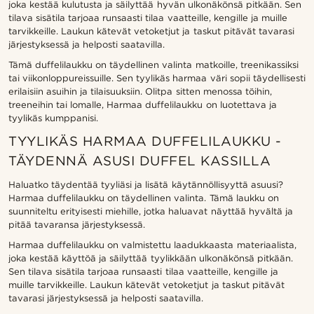
joka kestää kulutusta ja säilyttää hyvän ulkonäkönsä pitkään. Sen
tilava sisätila tarjoaa runsaasti tilaa vaatteille, kengille ja muille
tarvikkeille. Laukun kätevät vetoketjut ja taskut pitävät tavarasi
järjestyksessä ja helposti saatavilla.
Tämä duffelilaukku on täydellinen valinta matkoille, treenikassiksi
tai viikonloppureissuille. Sen tyylikäs harmaa väri sopii täydellisesti
erilaisiin asuihin ja tilaisuuksiin. Olitpa sitten menossa töihin,
treeneihin tai lomalle, Harmaa duffelilaukku on luotettava ja
tyylikäs kumppanisi.
TYYLIKÄS HARMAA DUFFELILAUKKU -
TÄYDENNÄ ASUSI DUFFEL KASSILLA
Haluatko täydentää tyyliäsi ja lisätä käytännöllisyyttä asuusi?
Harmaa duffelilaukku on täydellinen valinta. Tämä laukku on
suunniteltu erityisesti miehille, jotka haluavat näyttää hyvältä ja
pitää tavaransa järjestyksessä.
Harmaa duffelilaukku on valmistettu laadukkaasta materiaalista,
joka kestää käyttöä ja säilyttää tyylikkään ulkonäkönsä pitkään.
Sen tilava sisätila tarjoaa runsaasti tilaa vaatteille, kengille ja
muille tarvikkeille. Laukun kätevät vetoketjut ja taskut pitävät
tavarasi järjestyksessä ja helposti saatavilla.