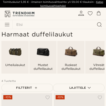
Toimituskulut
5,95 €
- ilmainen toimitusvaihtoehto yli
59,00 €
tilauksiin -
Katso
toimitusvaihtoehdot
Etsi
Harmaat duffelilaukut
Urheilulaukut
Mustat
Ruskeat
Vihreät
duffelilaukut
duffelilaukut
duffelilauk
4 Tuotetta
FILTTERIT
LAJITTELE
Suosituin
-10%
-10%
Uusin