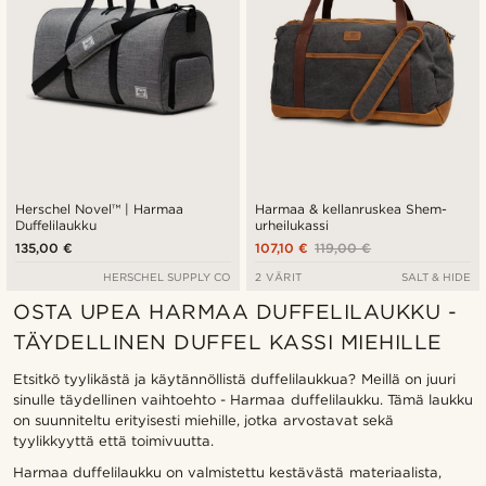
Herschel Novel™ | Harmaa
Harmaa & kellanruskea Shem-
Duffelilaukku
urheilukassi
135,00 €
107,10 €
119,00 €
HERSCHEL SUPPLY CO
2 VÄRIT
SALT & HIDE
OSTA UPEA HARMAA DUFFELILAUKKU -
TÄYDELLINEN DUFFEL KASSI MIEHILLE
Etsitkö tyylikästä ja käytännöllistä duffelilaukkua? Meillä on juuri
sinulle täydellinen vaihtoehto - Harmaa duffelilaukku. Tämä laukku
on suunniteltu erityisesti miehille, jotka arvostavat sekä
tyylikkyyttä että toimivuutta.
Harmaa duffelilaukku on valmistettu kestävästä materiaalista,