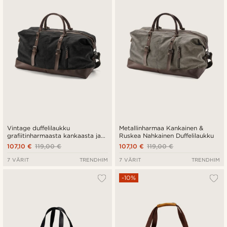
Halvin
Kallein
Vintage duffelilaukku
Metallinharmaa Kankainen &
grafiitinharmaasta kankaasta ja
Ruskea Nahkainen Duffelilaukku
ruskeasta nahasta
107,10 €
119,00 €
107,10 €
119,00 €
7 VÄRIT
TRENDHIM
7 VÄRIT
TRENDHIM
-10%