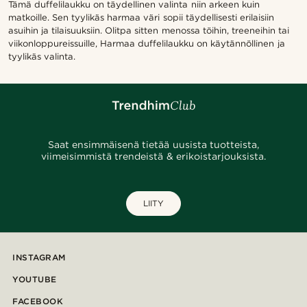
Tämä duffelilaukku on täydellinen valinta niin arkeen kuin
matkoille. Sen tyylikäs harmaa väri sopii täydellisesti erilaisiin
asuihin ja tilaisuuksiin. Olitpa sitten menossa töihin, treeneihin tai
viikonloppureissuille, Harmaa duffelilaukku on käytännöllinen ja
tyylikäs valinta.
Saat ensimmäisenä tietää uusista tuotteista,
viimeisimmistä trendeistä & erikoistarjouksista.
LIITY
INSTAGRAM
YOUTUBE
FACEBOOK