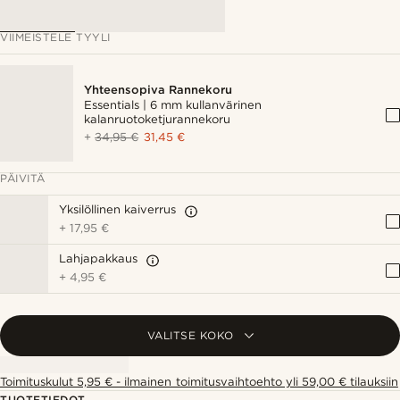
VIIMEISTELE TYYLI
Yhteensopiva Rannekoru
Essentials | 6 mm kullanvärinen
kalanruotoketjurannekoru
+
34,95 €
31,45 €
PÄIVITÄ
Yksilöllinen kaiverrus
+
17,95 €
Lahjapakkaus
+
4,95 €
VALITSE KOKO
Toimituskulut 5,95 € - ilmainen toimitusvaihtoehto yli 59,00 € tilauksiin
TUOTETIEDOT