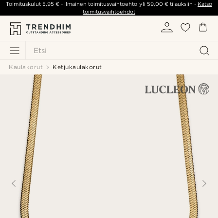
Toimituskulut
5,95 €
- ilmainen toimitusvaihtoehto yli
59,00 €
tilauksiin -
Katso
toimitusvaihtoehdot
Etsi
Kaulakorut
Ketjukaulakorut