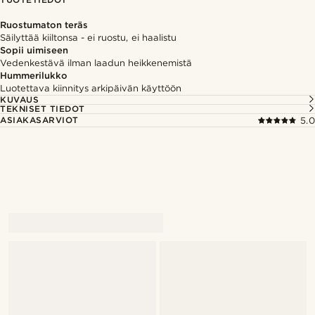
Ruostumaton teräs
Säilyttää kiiltonsa - ei ruostu, ei haalistu
Sopii uimiseen
Vedenkestävä ilman laadun heikkenemistä
Hummerilukko
Luotettava kiinnitys arkipäivän käyttöön
KUVAUS
TEKNISET TIEDOT
ASIAKASARVIOT
5.0