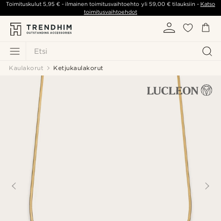
Toimituskulut
5,95 €
- ilmainen toimitusvaihtoehto yli
59,00 €
tilauksiin -
Katso
toimitusvaihtoehdot
Etsi
Kaulakorut
Ketjukaulakorut