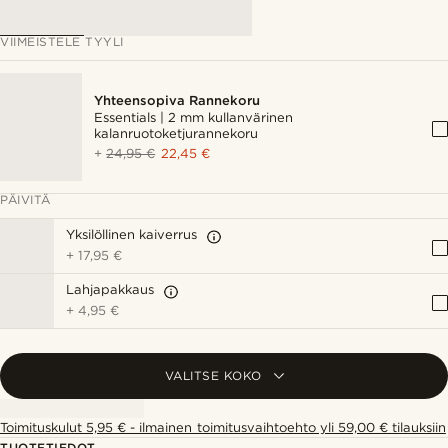
VIIMEISTELE TYYLI
Yhteensopiva Rannekoru
Essentials | 2 mm kullanvärinen
kalanruotoketjurannekoru
+
24,95 €
22,45 €
PÄIVITÄ
Yksilöllinen kaiverrus
+
17,95 €
Lahjapakkaus
+
4,95 €
VALITSE KOKO
Toimituskulut 5,95 € - ilmainen toimitusvaihtoehto yli 59,00 € tilauksiin
TUOTETIEDOT