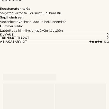
Ruostumaton teräs
Säilyttää kiiltonsa - ei ruostu, ei haalistu
Sopii uimiseen
Vedenkestävä ilman laadun heikkenemistä
Hummerilukko
Luotettava kiinnitys arkipäivän käyttöön
KUVAUS
TEKNISET TIEDOT
ASIAKASARVIOT
5.0