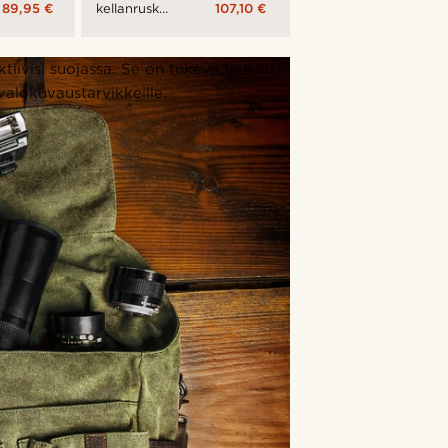
89,95 €
107,10 €
kellanruskea
Sam-
selkäreppu
tiivisi suojassa. Se on tukeva laukku,
alokuvaustarvikkeille.