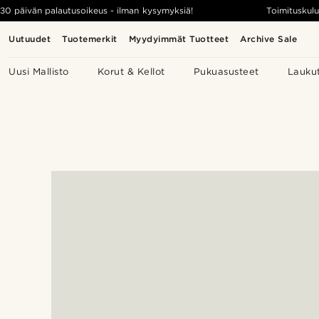
30 päivän palautusoikeus - ilman kysymyksiä!
Toimituskulu
Uutuudet
Tuotemerkit
Myydyimmät Tuotteet
Archive Sale
Uusi Mallisto
Korut & Kellot
Pukuasusteet
Lauku