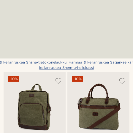
& kellanruskea Shane-tietokonelaukku
,
Harmaa & kellanruskea Sagan-selkä
kellanruskea Shem-urheilukassi
-10%
-10%