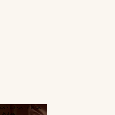
ncer-laukkuun mahtuu
idettua.