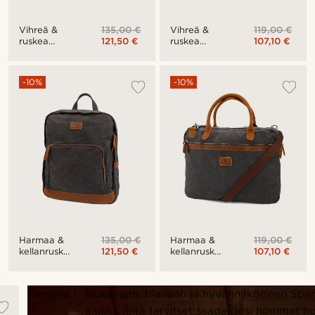
135,00 €
119,00 €
Vihreä &
Vihreä &
121,50 €
107,10 €
ruskea
ruskea
Sagan-
Shane-
selkäreppu
tietokonelaukku
-10%
-10%
135,00 €
119,00 €
Harmaa &
Harmaa &
121,50 €
107,10 €
kellanruskea
kellanruskea
Sagan-
Shane-
selkäreppu
tietokonelaukku
Persona 1
Mukavaan, tilavaan ja hyvännäköiseen Spe
kaikki, mitä tarvitset saadaksesi hommat ho