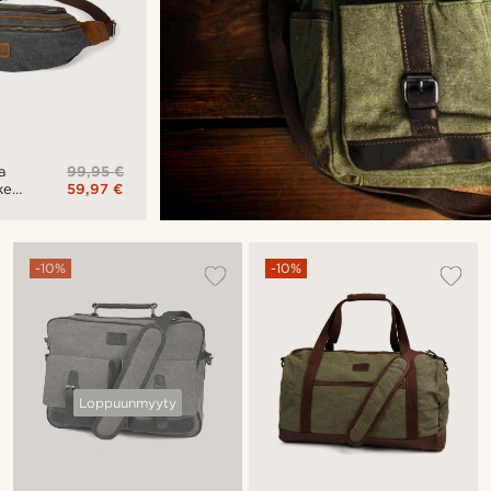
99,95 €
a
59,97 €
kea
u
-10%
-10%
Loppuunmyyty