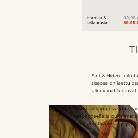
99,95 
Harmaa &
89,95 
kellanruskea
Spencer-
tietokonelaukku
T
Salt & Hiden laukut 
sisäosa on jaettu os
olkahihnat tuntuvat
Persona 1
Slater-selkärepussa on peh
tietokoneelle ja puhelimelle
joten arvotavarasi pysyvät t