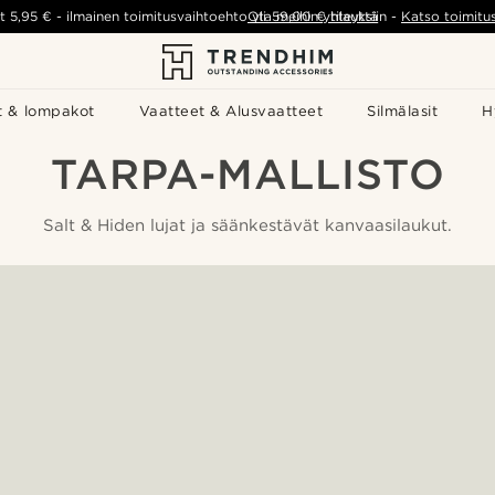
t
5,95 €
-
ilmainen toimitusvaihtoehto yli
Ota meihin yhteyttä
59,00 €
tilauksiin
-
Katso toimitu
t & lompakot
Vaatteet & Alusvaatteet
Silmälasit
H
TARPA-MALLISTO
Salt & Hiden lujat ja säänkestävät kanvaasilaukut.