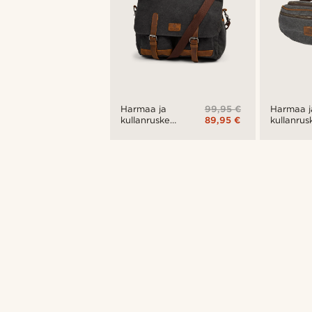
99,95 €
Harmaa ja
Harmaa j
89,95 €
kullanruskea
kullanrus
Strom XL -
Symon-
kameralaukku
vyölaukk