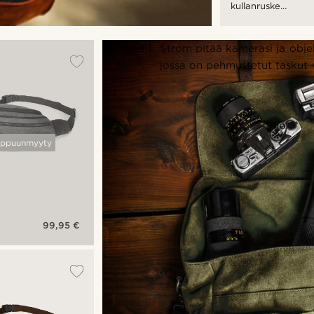
kullanruskea
Slater-
selkäreppu
Persona 1
Strom pitää kamerasi ja objek
jossa on pehmustetut taskut v
ppuunmyyty
99,95 €
u