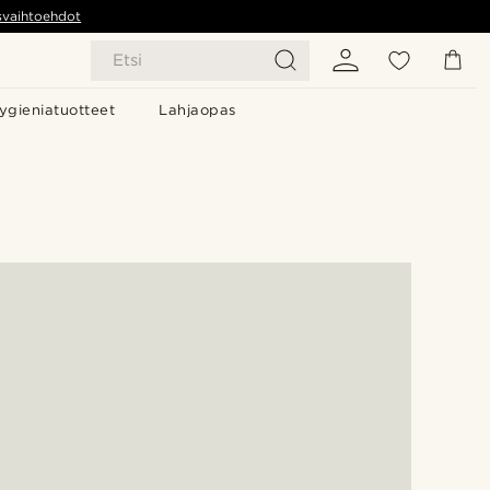
svaihtoehdot
Etsi
ygieniatuotteet
Lahjaopas