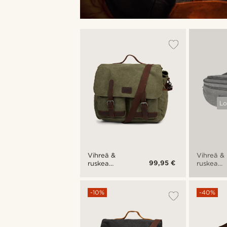
Lo
Vihreä &
Vihreä &
99,95 €
ruskea
ruskea
Strom XL-
Symon-
kameralaukku
vyölaukk
-10%
-40%