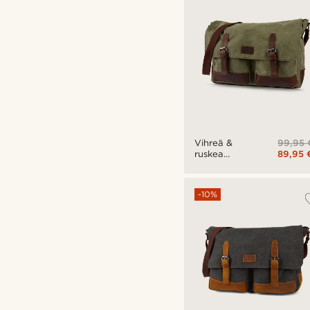
99,95 
Vihreä &
89,95 
ruskea
Spencer-
tietokonelaukku
-10%