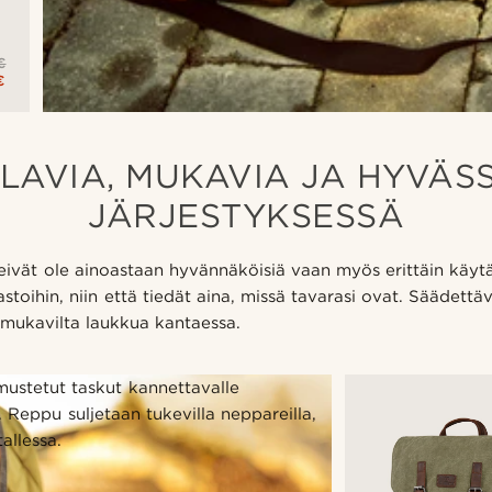
€
€
ILAVIA, MUKAVIA JA HYVÄS
JÄRJESTYKSESSÄ
eivät ole ainoastaan hyvännäköisiä vaan myös erittäin käytän
astoihin, niin että tiedät aina, missä tavarasi ovat. Säädett
 mukavilta laukkua kantaessa.
mustetut taskut kannettavalle
. Reppu suljetaan tukevilla neppareilla,
allessa.