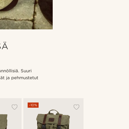
SÄ
nöllisiä. Suuri
ävät ja pehmustetut
-10%