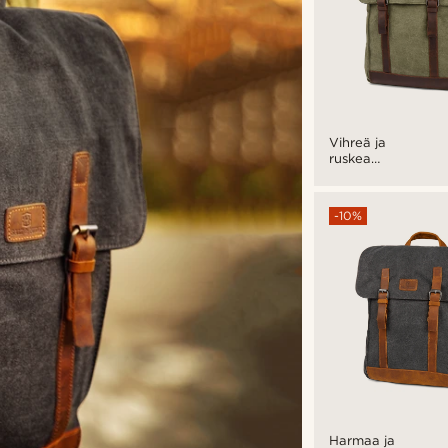
Vihreä ja
ruskea
klassinen
Slater-
selkäreppu
-10%
Harmaa ja