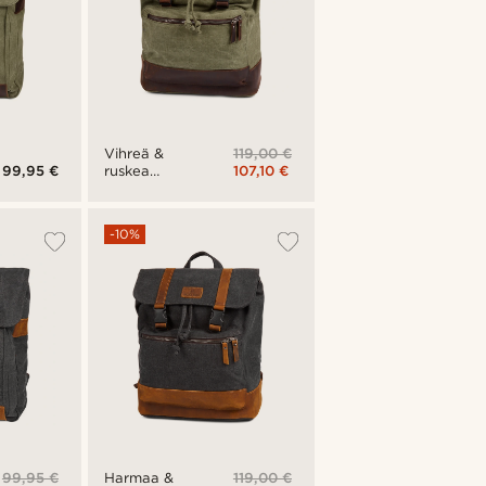
119,00 €
Vihreä &
99,95 €
107,10 €
ruskea
Sam-
selkäreppu
-10%
99,95 €
119,00 €
Harmaa &