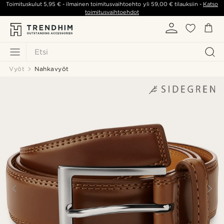
Toimituskulut
5,95 €
- ilmainen toimitusvaihtoehto yli
59,00 €
tilauksiin -
Katso
toimitusvaihtoehdot
Etsi
Vyöt
Nahkavyöt