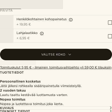
PÄIVITÄ
Henkilökohtainen kohopainatus
+
19,95 €
Lahjalaatikko
+
6,95 €
VALITSE KOKO
Toimituskulut 5,95 € - ilmainen toimitusvaihtoehto yli 59,00 € tilauksiin
TUOTETIEDOT
Persoonallinen kosketus
Jätä jälkesi rohkealla sisäänpainetulla viimeistelyllä.
2 vuoden takuu
Laatu taattu kestävää luottamusta varten.
Nopea toimitus
Nopea ja luotettava toimitus joka kerta.
KUVAUS
TEKNISET TIEDOT