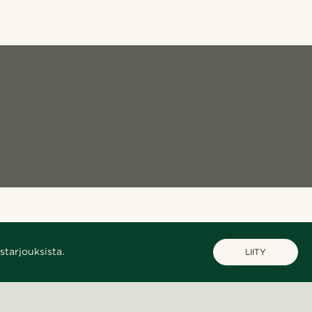
starjouksista.
LIITY