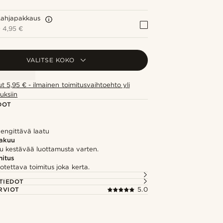
Lahjapakkaus
+
4,95 €
VALITSE KOKO
ut 5,95 € - ilmainen toimitusvaihtoehto yli
uksiin
DOT
hengittävä laatu
takuu
u kestävää luottamusta varten.
itus
otettava toimitus joka kerta.
TIEDOT
RVIOT
5.0