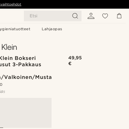
svaihtoehdot
Etsi
ygieniatuotteet
Lahjaopas
Klein Bokseri
49,95
€
usut 3-Pakkaus
/Valkoinen/Musta
.0
ÄRI