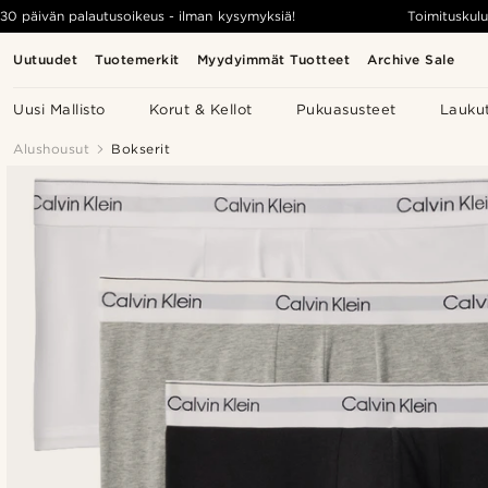
30 päivän palautusoikeus - ilman kysymyksiä!
Toimituskulu
Uutuudet
Tuotemerkit
Myydyimmät Tuotteet
Archive Sale
Uusi Mallisto
Korut & Kellot
Pukuasusteet
Lauku
Alushousut
Bokserit