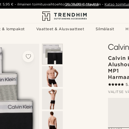
t
5,95 €
-
ilmainen toimitusvaihtoehto yli
Ota meihin yhteyttä
59,00 €
tilauksiin
-
Katso toimitu
t & lompakot
Vaatteet & Alusvaatteet
Silmälasit
H
Calvin 
Alusho
MP1
Harmaa
5
VALITSE V