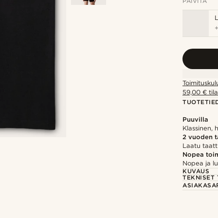
PÄIVITÄ
Toimituskul
59,00 € tila
TUOTETIE
Puuvilla
Klassinen, 
2 vuoden 
Laatu taatt
Nopea toim
Nopea ja lu
KUVAUS
TEKNISET 
ASIAKASA