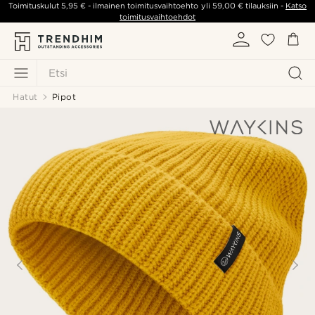
Toimituskulut
5,95 €
- ilmainen toimitusvaihtoehto yli
59,00 €
tilauksiin -
Katso
toimitusvaihtoehdot
Etsi
Hatut
Pipot