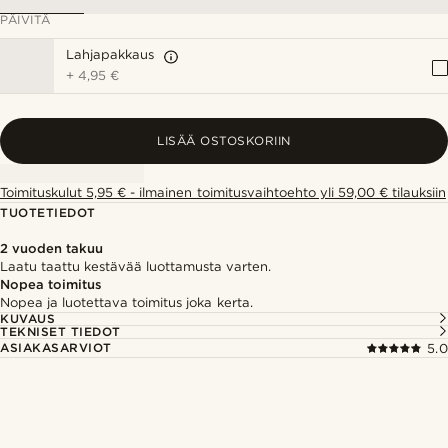
PÄIVITÄ
Lahjapakkaus
+
4,95 €
LISÄÄ OSTOSKORIIN
Toimituskulut 5,95 € - ilmainen toimitusvaihtoehto yli 59,00 € tilauksiin
TUOTETIEDOT
2 vuoden takuu
Laatu taattu kestävää luottamusta varten.
Nopea toimitus
Nopea ja luotettava toimitus joka kerta.
KUVAUS
TEKNISET TIEDOT
ASIAKASARVIOT
5.0