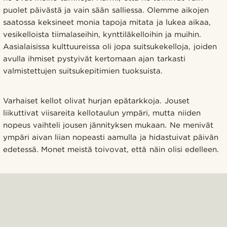
puolet päivästä ja vain sään salliessa. Olemme aikojen
saatossa keksineet monia tapoja mitata ja lukea aikaa,
vesikelloista tiimalaseihin, kynttiläkelloihin ja muihin.
Aasialaisissa kulttuureissa oli jopa suitsukekelloja, joiden
avulla ihmiset pystyivät kertomaan ajan tarkasti
valmistettujen suitsukepitimien tuoksuista.
Varhaiset kellot olivat hurjan epätarkkoja. Jouset
liikuttivat viisareita kellotaulun ympäri, mutta niiden
nopeus vaihteli jousen jännityksen mukaan. Ne menivät
ympäri aivan liian nopeasti aamulla ja hidastuivat päivän
edetessä. Monet meistä toivovat, että näin olisi edelleen.