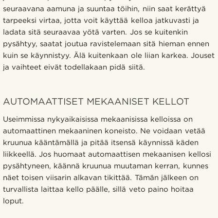
seuraavana aamuna ja suuntaa töihin, niin saat kerättyä
tarpeeksi virtaa, jotta voit käyttää kelloa jatkuvasti ja
ladata sitä seuraavaa yötä varten. Jos se kuitenkin
pysähtyy, saatat joutua ravistelemaan sitä hieman ennen
kuin se käynnistyy. Älä kuitenkaan ole liian karkea. Jouset
ja vaihteet eivät todellakaan pidä siitä.
AUTOMAATTISET MEKAANISET KELLOT
Useimmissa nykyaikaisissa mekaanisissa kelloissa on
automaattinen mekaaninen koneisto. Ne voidaan vetää
kruunua kääntämällä ja pitää itsensä käynnissä käden
liikkeellä. Jos huomaat automaattisen mekaanisen kellosi
pysähtyneen, käännä kruunua muutaman kerran, kunnes
näet toisen viisarin alkavan tikittää. Tämän jälkeen on
turvallista laittaa kello päälle, sillä veto paino hoitaa
loput.