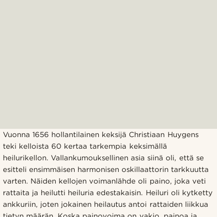
Vuonna 1656 hollantilainen keksijä Christiaan Huygens
teki kelloista 60 kertaa tarkempia keksimällä
heilurikellon. Vallankumouksellinen asia siinä oli, että se
esitteli ensimmäisen harmonisen oskillaattorin tarkkuutta
varten. Näiden kellojen voimanlähde oli paino, joka veti
rattaita ja heilutti heiluria edestakaisin. Heiluri oli kytketty
ankkuriin, joten jokainen heilautus antoi rattaiden liikkua
tietyn määrän. Koska painovoima on vakio, painoa ja