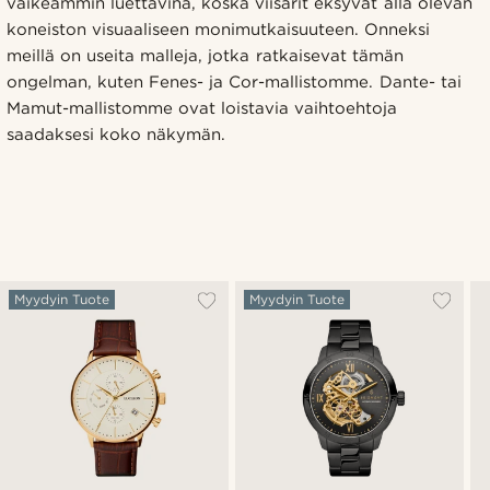
vaikeammin luettavina, koska viisarit eksyvät alla olevan
koneiston visuaaliseen monimutkaisuuteen. Onneksi
meillä on useita malleja, jotka ratkaisevat tämän
ongelman, kuten Fenes- ja Cor-mallistomme. Dante- tai
Mamut-mallistomme ovat loistavia vaihtoehtoja
saadaksesi koko näkymän.
Myydyin Tuote
Myydyin Tuote