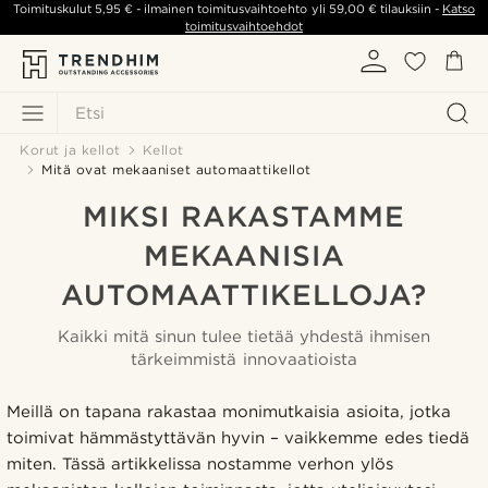
Toimituskulut
5,95 €
- ilmainen toimitusvaihtoehto yli
59,00 €
tilauksiin -
Katso
toimitusvaihtoehdot
Etsi
Korut ja kellot
Kellot
Mitä ovat mekaaniset automaattikellot
MIKSI RAKASTAMME
MEKAANISIA
AUTOMAATTIKELLOJA?
Kaikki mitä sinun tulee tietää yhdestä ihmisen
tärkeimmistä innovaatioista
Meillä on tapana rakastaa monimutkaisia ​​asioita, jotka
toimivat hämmästyttävän hyvin – vaikkemme edes tiedä
miten. Tässä artikkelissa nostamme verhon ylös