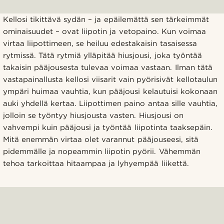
Kellosi tikittävä sydän – ja epäilemättä sen tärkeimmät
ominaisuudet – ovat liipotin ja vetopaino. Kun voimaa
virtaa liipottimeen, se heiluu edestakaisin tasaisessa
rytmissä. Tätä rytmiä ylläpitää hiusjousi, joka työntää
takaisin pääjousesta tulevaa voimaa vastaan. Ilman tätä
vastapainallusta kellosi viisarit vain pyörisivät kellotaulun
ympäri huimaa vauhtia, kun pääjousi kelautuisi kokonaan
auki yhdellä kertaa. Liipottimen paino antaa sille vauhtia,
jolloin se työntyy hiusjousta vasten. Hiusjousi on
vahvempi kuin pääjousi ja työntää liipotinta taaksepäin.
Mitä enemmän virtaa olet varannut pääjouseesi, sitä
pidemmälle ja nopeammin liipotin pyörii. Vähemmän
tehoa tarkoittaa hitaampaa ja lyhyempää liikettä.