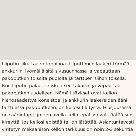
Liipotin liikuttaa vetopainoa. Liipottimen laakeri törmää
ankkuriin, lyömällä sitä sivusuunnassa ja vapauttaen
pakoputken toiselta puolelta ja tarttuen siihen toisella.
Kun liipotin palaa, se iskee sen takaisin ja vapauttaa
pakoputken uudelleen. Nämä lisäykset ovat kellon
hienosäädettyä koneistoa, ja ankkurin laakereiden ääni
tarttuessa pakoputkeen, on kellosi tikitystä. Hiusjousessa
on säädintapit, joiden avulla kellosepät voivat säätää sen
kireyttä, jos kellosi edistää tai on jätättää. Asiantuntevasti
viritetyn mekaanisen kellon tarkkuus on noin 2-3 sekuntia