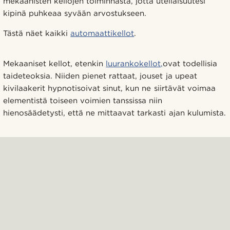
mekaanisten kellojen toiminnasta, jotta uteliaisuutesi
kipinä puhkeaa syvään arvostukseen.
Tästä näet kaikki
automaattikellot
.
Mekaaniset kellot, etenkin
luurankokellot,
ovat todellisia
taideteoksia. Niiden pienet rattaat, jouset ja upeat
kivilaakerit hypnotisoivat sinut, kun ne siirtävät voimaa
elementistä toiseen voimien tanssissa niin
hienosäädetysti, että ne mittaavat tarkasti ajan kulumista.