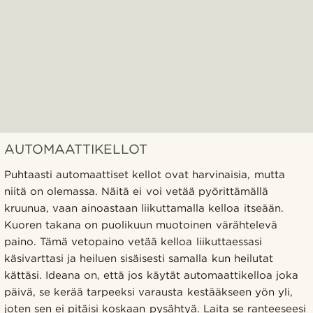
AUTOMAATTIKELLOT
Puhtaasti automaattiset kellot ovat harvinaisia, mutta
niitä on olemassa. Näitä ei voi vetää pyörittämällä
kruunua, vaan ainoastaan ​​liikuttamalla kelloa itseään.
Kuoren takana on puolikuun muotoinen värähtelevä
paino. Tämä vetopaino vetää kelloa liikuttaessasi
käsivarttasi ja heiluen sisäisesti samalla kun heilutat
kättäsi. Ideana on, että jos käytät automaattikelloa joka
päivä, se kerää tarpeeksi varausta kestääkseen yön yli,
joten sen ei pitäisi koskaan pysähtyä. Laita se ranteeseesi