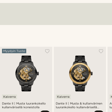
Myydyin Tuote
Kaiverra
Kaiverra
Dante II | Musta luurankokello
Dante II | Musta & kullanvärinen
A
kullanvärisellä koneistolla
luurankokello kullanvärisellä
l
koneistolla