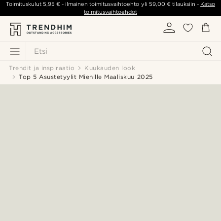
Toimituskulut
5,95 €
- ilmainen toimitusvaihtoehto yli
59,00 €
tilauksiin -
Katso
toimitusvaihtoehdot
Etsi
Trendit ja inspiraatio
Kuukauden look
Top 5 Asustetyylit Miehille Maaliskuu 2025