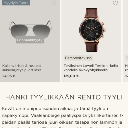
Myydyin Tuote
Loppuunmyyty
Personoitavissa
Kullanväriset & ruskeat
Teräksinen Lowell Ternion -kello
H
liukuvärjätyt pilottilasit
kahdella aikavyöhykkeellä
r
24,95 €
135,00 €
2
HANKI TYYLIKKÄÄN RENTO TYYLI
Kevät on monipuolisuuden aikaa, ja tämä tyyli on
napakymppi. Vaaleanbeige päällyspaita yksinkertaisen t-
paidan päällä tarjoaa juuri oikean tasapainon lämmön ja