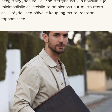
hengittävyyden välillä. Yhdistettynä istuviin housuihin ja
minimaalisiin asusteisiin se on hienostunut mutta rento
asu - täydellinen päivälle kaupungissa tai rentoon
tapaamiseen.