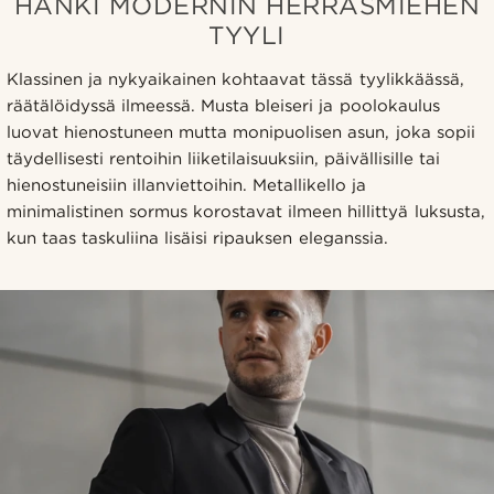
HANKI MODERNIN HERRASMIEHEN
TYYLI
Klassinen ja nykyaikainen kohtaavat tässä tyylikkäässä,
räätälöidyssä ilmeessä. Musta bleiseri ja poolokaulus
luovat hienostuneen mutta monipuolisen asun, joka sopii
täydellisesti rentoihin liiketilaisuuksiin, päivällisille tai
hienostuneisiin illanviettoihin. Metallikello ja
minimalistinen sormus korostavat ilmeen hillittyä luksusta,
kun taas taskuliina lisäisi ripauksen eleganssia.