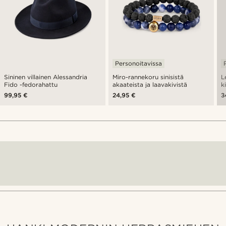
Personoitavissa
Sininen villainen Alessandria
Miro-rannekoru sinisistä
L
Fido -fedorahattu
akaateista ja laavakivistä
k
99,95 €
24,95 €
3