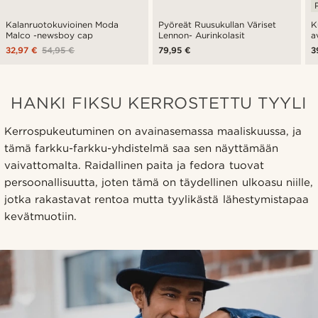
Kalanruotokuvioinen Moda
Pyöreät Ruusukullan Väriset
K
Malco -newsboy cap
Lennon- Aurinkolasit
a
32,97 €
54,95 €
79,95 €
3
HANKI FIKSU KERROSTETTU TYYLI
Kerrospukeutuminen on avainasemassa maaliskuussa, ja
tämä farkku-farkku-yhdistelmä saa sen näyttämään
vaivattomalta. Raidallinen paita ja fedora tuovat
persoonallisuutta, joten tämä on täydellinen ulkoasu niille,
jotka rakastavat rentoa mutta tyylikästä lähestymistapaa
kevätmuotiin.