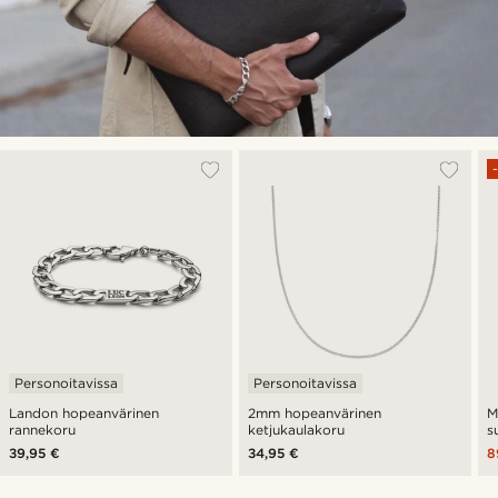
Personoitavissa
Personoitavissa
Landon hopeanvärinen
2mm hopeanvärinen
M
rannekoru
ketjukaulakoru
s
t
39,95 €
34,95 €
8