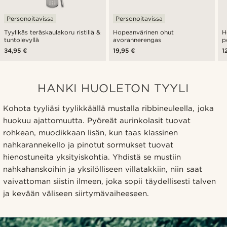
Personoitavissa
Personoitavissa
Tyylikäs teräskaulakoru ristillä &
Hopeanvärinen ohut
H
tuntolevyllä
avorannerengas
p
34,95 €
19,95 €
1
HANKI HUOLETON TYYLI
Kohota tyyliäsi tyylikkäällä mustalla ribbineuleella, joka
huokuu ajattomuutta. Pyöreät aurinkolasit tuovat
rohkean, muodikkaan lisän, kun taas klassinen
nahkarannekello ja pinotut sormukset tuovat
hienostuneita yksityiskohtia. Yhdistä se mustiin
nahkahanskoihin ja yksilölliseen villatakkiin, niin saat
vaivattoman siistin ilmeen, joka sopii täydellisesti talven
ja kevään väliseen siirtymävaiheeseen.