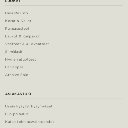
LUOKAT
Uusi Mallisto
Korut & Kellot
Pukuasusteet
Laukut & lompakot
Vaatteet & Alusvaatteet
Silmälasit
Hygieniatuotteet
Lahjaopas
Archive Sale
ASIAKASTUKI
Usein kysytyt kysymykset
Luo palautus
Katso toimitusvaihtoehdot